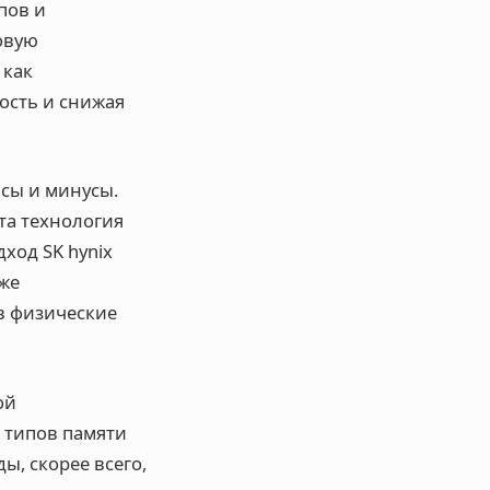
пов и
овую
 как
ость и снижая
юсы и минусы.
та технология
ход SK hynix
уже
в физические
ой
х типов памяти
ы, скорее всего,