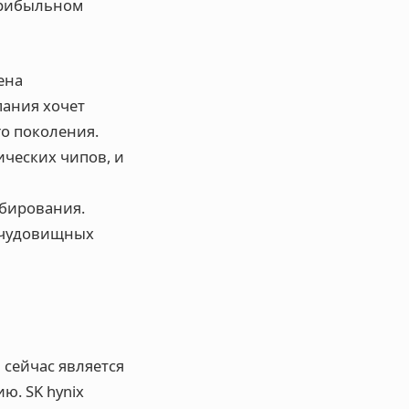
 прибыльном
ена
пания хочет
о поколения.
ческих чипов, и
абирования.
я чудовищных
 сейчас является
ю. SK hynix