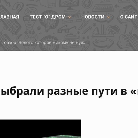
ГЛАВНАЯ
ТЕСТ `О` ДРОМ
НОВОСТИ
О САЙТ
ID-COOLING DX360 GDL: обзор. Золото которое никому не нужно
выбрали разные пути в 