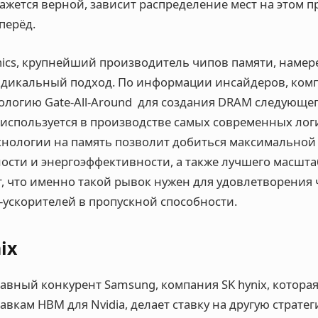
кажется верной, зависит распределение мест на этом
перёд.
nics, крупнейший производитель чипов памяти, намер
адикальный подход. По информации инсайдеров, ком
ологию Gate-All-Around для создания DRAM следующег
используется в производстве самых современных логи
ехнологии на память позволит добиться максимальной
ости и энергоэффективности, а также лучшего масшт
т, что именно такой рывок нужен для удовлетворени
-ускорителей в пропускной способности.
ix
авный конкурент Samsung, компания SK hynix, которая
вкам HBM для Nvidia, делает ставку на другую стратеги