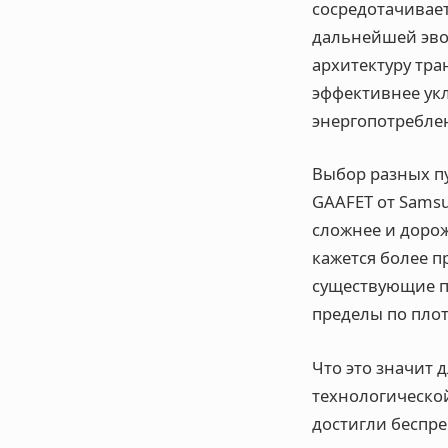
сосредотачивае
дальнейшей эво
архитектуру тра
эффективнее укл
энергопотребле
Выбор разных пу
GAAFET от Samsu
сложнее и дорож
кажется более п
существующие п
пределы по плот
Что это значит 
технологической
достигли беспре