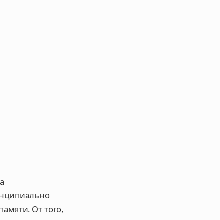
ва
ринципиально
амяти. От того,