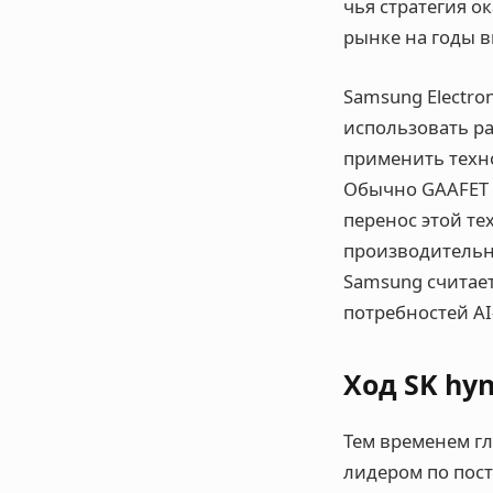
чья стратегия о
рынке на годы в
Samsung Electro
использовать р
применить техн
Обычно GAAFET 
перенос этой т
производительн
Samsung считае
потребностей AI
Ход SK hyn
Тем временем гл
лидером по поста