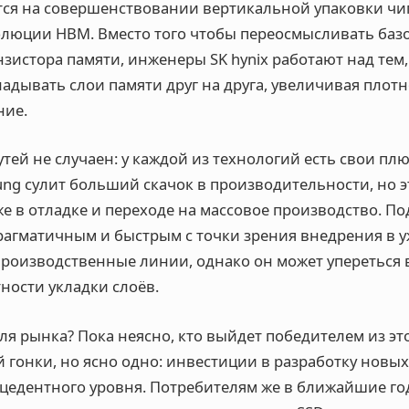
тся на совершенствовании вертикальной упаковки чи
люции HBM. Вместо того чтобы переосмысливать баз
нзистора памяти, инженеры SK hynix работают над тем,
адывать слои памяти друг на друга, увеличивая плотн
ние.
тей не случаен: у каждой из технологий есть свои пл
ng сулит больший скачок в производительности, но э
е в отладке и переходе на массовое производство. Под
рагматичным и быстрым с точки зрения внедрения в 
роизводственные линии, однако он может упереться 
ности укладки слоёв.
для рынка? Пока неясно, кто выйдет победителем из эт
 гонки, но ясно одно: инвестиции в разработку новы
цедентного уровня. Потребителям же в ближайшие год