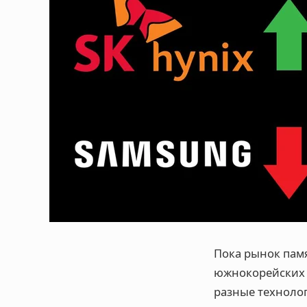
Пока рынок памя
южнокорейских 
разные технолог