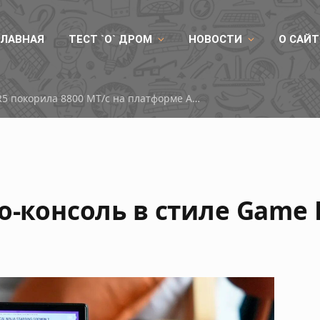
ГЛАВНАЯ
ТЕСТ `О` ДРОМ
НОВОСТИ
О САЙТ
Китайская память DDR5 покорила 8800 МТ/с на платформе AMD
о-консоль в стиле Game 