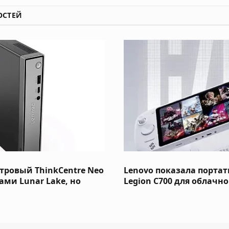
ОСТЕЙ
тровый ThinkCentre Neo
Lenovo показала порта
рами Lunar Lake, но
Legion C700 для облачн