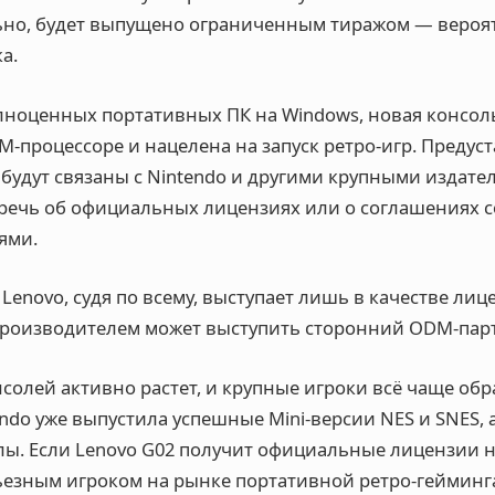
но, будет выпущено ограниченным тиражом — вероят
ка
.
лноценных портативных ПК на Windows, новая консоль
M-процессоре и нацелена на запуск ретро-игр. Преду
, будут связаны с Nintendo и другими крупными издат
 речь об официальных лицензиях или о соглашениях 
ями.
Lenovo, судя по всему, выступает лишь в качестве лиц
производителем может выступить сторонний ODM-па
солей активно растет, и крупные игроки всё чаще об
ndo уже выпустила успешные Mini-версии NES и SNES, 
лы. Если Lenovo G02 получит официальные лицензии н
ьезным игроком на рынке портативной ретро-гейминг