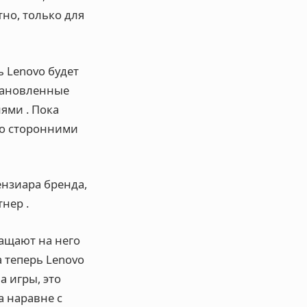
но, только для
 Lenovo будет
становленные
елями
. Пока
со сторонними
ензиара бренда,
ртнер
.
ращают на него
а теперь Lenovo
а игры, это
а наравне с