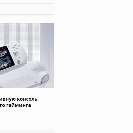
тивную консоль
ого гейминга