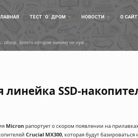
ГЛАВНАЯ
ТЕСТ `О` ДРОМ
НОВОСТИ
О САЙТ
ID-COOLING DX360 GDL: обзор. Золото которое никому не нужно
ая линейка SSD-накопите
ия
Micron
рапортует о скором появлении на прилавка
копителей
Crucial MX300
, которая будут базироваться