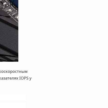
окоскоростным
азателях IOPS у