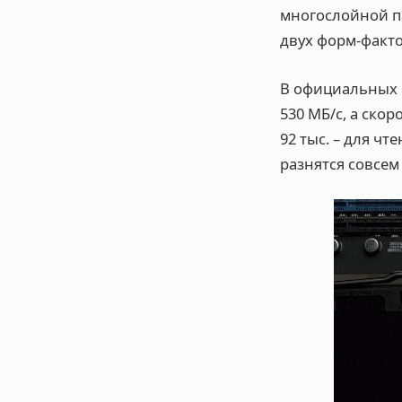
многослойной па
двух форм-факто
В официальных 
530 МБ/c, а скор
92 тыс. – для ч
разнятся совсем