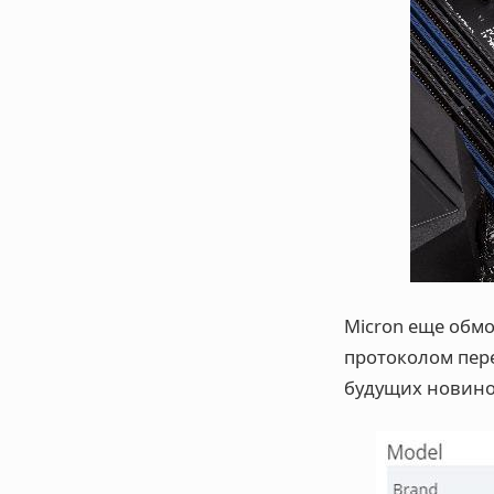
Micron еще обмо
протоколом пере
будущих новинок: