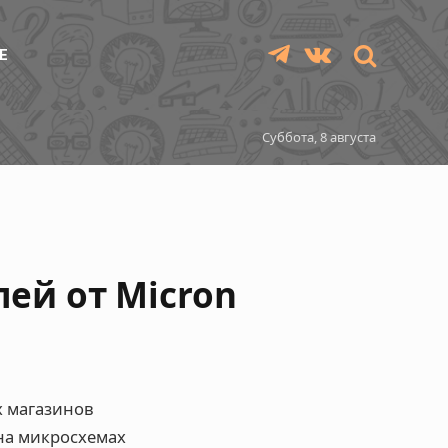
Е
Telegram
VKontakte
Суббота, 8 августа
лей от Micron
х магазинов
 на микросхемах