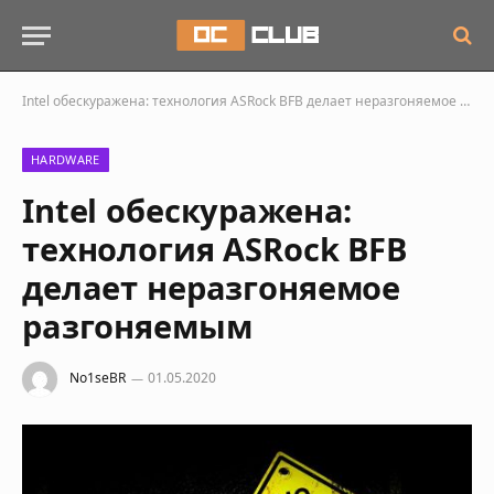
Intel обескуражена: технология ASRock BFB делает неразгоняемое разгоняемым
HARDWARE
Intel обескуражена:
технология ASRock BFB
делает неразгоняемое
разгоняемым
No1seBR
01.05.2020