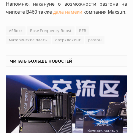
Напомню, накануне о возможности разгона на
чипсете B460 также
дала намёки
компания Maxsun.
ASRock
Base Frequency Boost
BFB
материнские платы
оверклокинг
разгон
ЧИТАТЬ БОЛЬШЕ НОВОСТЕЙ