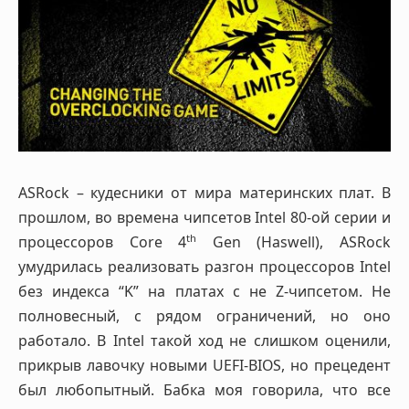
ASRock – кудесники от мира материнских плат. В
прошлом, во времена чипсетов Intel 80-ой серии и
th
процессоров Core 4
Gen (Haswell), ASRock
умудрилась реализовать разгон процессоров Intel
без индекса “K” на платах с не Z-чипсетом. Не
полновесный, с рядом ограничений, но оно
работало. В Intel такой ход не слишком оценили,
прикрыв лавочку новыми UEFI-BIOS, но прецедент
был любопытный. Бабка моя говорила, что все