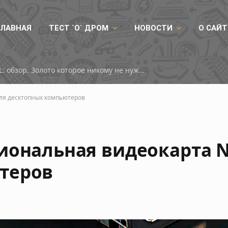
ГЛАВНАЯ
ТЕСТ `О` ДРОМ
НОВОСТИ
О САЙТ
ID-COOLING DX360 GDL: обзор. Золото которое никому не нужно
для десктопных компьютеров
иональная видеокарта N
теров