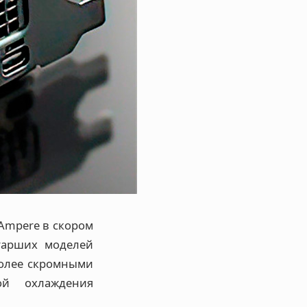
Ampere в скором
тарших моделей
более скромными
ой охлаждения