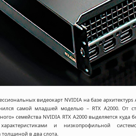
ессиональных видеокарт NVIDIA на базе архитектурs 
нился самой младшей моделью – RTX A2000. От с
ного» семейства NVIDIA RTX A2000 выделяется куда 
 характеристиками и низкопрофильной систем
 толщиной в два слота.