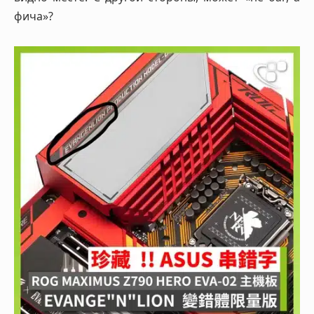
фича»?