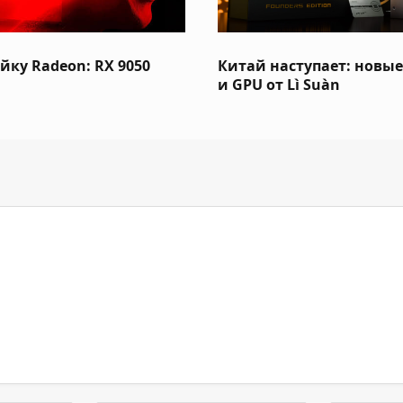
ку Radeon: RX 9050
Китай наступает: новы
и GPU от Lì Suàn