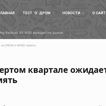
ГЛАВНАЯ
ТЕСТ `О` ДРОМ
НОВОСТИ
О САЙТ
ку Radeon: RX 9050 выходит на рынок
ен на DRAM и NAND память
твертом квартале ожида
мять