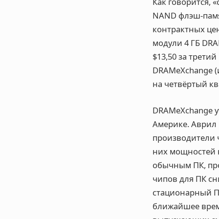
Как говорится, 
NAND флэш-памят
контрактных цен
модули 4 ГБ DRA
$13,50 за третий
DRAMeXchange (и
на четвёртый кв
DRAMeXchange ут
Америке. Аврил 
производители 
них мощностей 
обычным ПК, пр
чипов для ПК сн
стационарный П
ближайшее врем