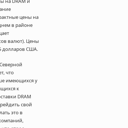
ены на DRAM и
жание
трактные цены на
еднем в районе
щает
сов валют). Цены
15 долларов США.
 Северной
т, что
ше имеющихся у
ящихся к
оставки DRAM
грейдить свой
ать это в
компаний,