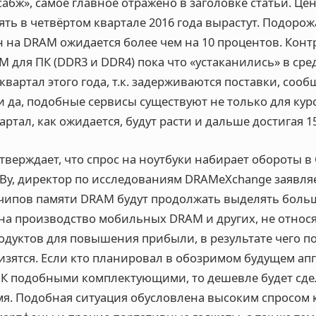
«сабж», самое главное отражено в заголовке статьи. Ц
ь в четвёртом квартале 2016 года вырастут. Подоро
 на DRAM ожидается более чем на 10 процентов. Кон
M для ПК (DDR3 и DDR4) пока что «устаканились» в ср
 квартал этого года, т.к. задерживаются поставки, сооб
 да, подобные сервисы существуют не только для кур
артал, как ожидается, будут расти и дальше достигая 
верждает, что спрос на ноутбуки набирает обороты в
Ву, директор по исследованиям DRAMeXchange заявляе
чипов памяти DRAM будут продолжать выделять боль
на производство мобильных DRAM и других, не относ
одуктов для повышения прибыли, в результате чего п
изятся. Если кто планировал в обозримом будущем ап
К подобными комплектующими, то дешевле будет сдел
я. Подобная ситуация обусловлена высоким спросом 