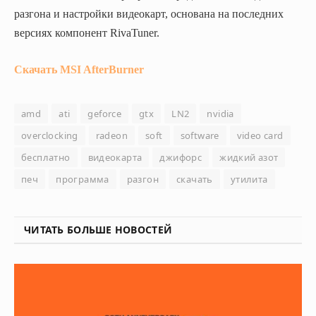
разгона и настройки видеокарт, основана на последних
версиях компонент RivaTuner.
Скачать
MSI AfterBurner
amd
ati
geforce
gtx
LN2
nvidia
overclocking
radeon
soft
software
video card
бесплатно
видеокарта
джифорс
жидкий азот
печ
программа
разгон
скачать
утилита
ЧИТАТЬ БОЛЬШЕ НОВОСТЕЙ