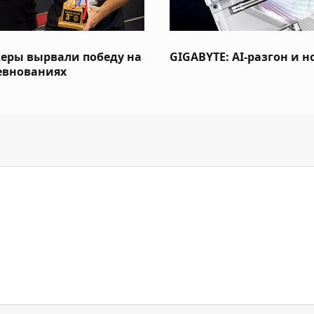
керы вырвали победу на
GIGABYTE: AI-разгон и 
евнованиях