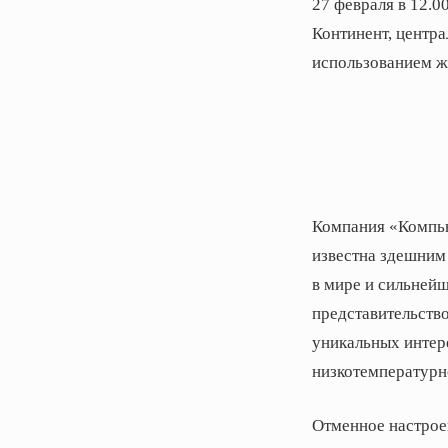
27 февраля в 12.0
Континент, центра
использованием ж
Компания «Компью
известна здешним
в мире и сильней
представительство
уникальных интер
низкотемпературн
Отменное настроен