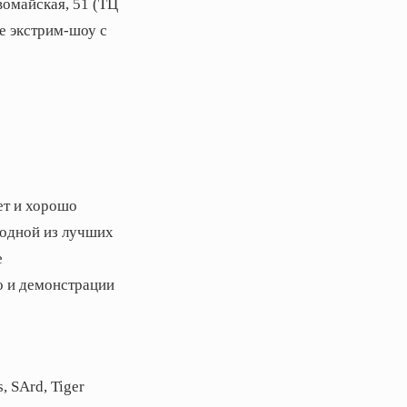
вомайская, 51 (ТЦ
е экстрим-шоу с
ет и хорошо
 одной из лучших
е
о и демонстрации
, SArd, Tiger