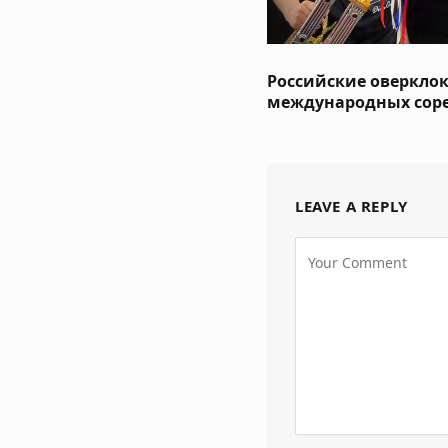
Российские оверкло
международных сор
LEAVE A REPLY