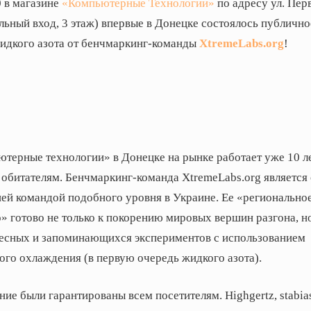
0 в магазине
«Компьютерные Технологии»
по адресу ул. Пер
льный вход, 3 этаж) впервые в Донецке состоялось публично
идкого азота от бенчмаркинг-команды
XtremeLabs.org
!
терные технологии» в Донецке на рынке работает уже 10 л
 обитателям. Бенчмаркинг-команда XtremeLabs.org является
шей командой подобного уровня в Украине. Ее «регионально
» готово не только к покорению мировых вершин разгона, н
есных и запоминающихся экспериментов с использованием
ого охлаждения (в первую очередь жидкого азота).
ие были гарантированы всем посетителям. Highgertz, stabias