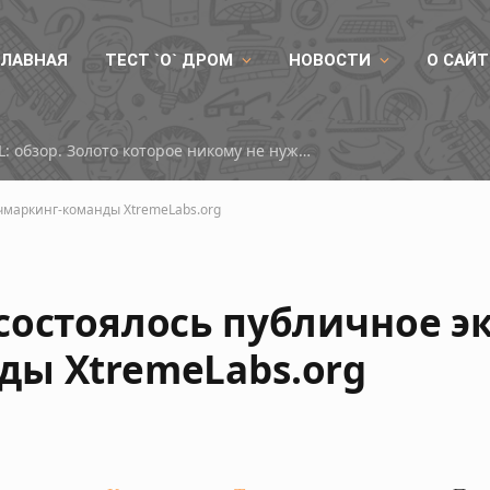
ГЛАВНАЯ
ТЕСТ `О` ДРОМ
НОВОСТИ
О САЙТ
ID-COOLING DX360 GDL: обзор. Золото которое никому не нужно
чмаркинг-команды XtremeLabs.org
состоялось публичное э
ды XtremeLabs.org