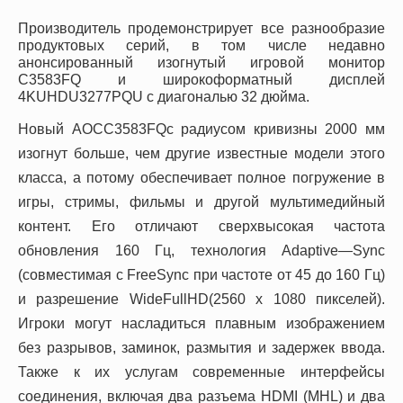
Производитель продемонстрирует все разнообразие
продуктовых серий, в том числе недавно
анонсированный изогнутый игровой монитор
C
3583
FQ
и широкоформатный дисплей
4
K
UHD
U
3277
PQU
с диагональю 32 дюйма.
Новый
AOC
C
3583
FQ
с радиусом кривизны 2000 мм
изогнут больше, чем другие известные модели этого
класса, а потому обеспечивает полное погружение в
игры, стримы, фильмы и другой мультимедийный
контент. Его отличают сверхвысокая частота
обновления 160 Гц, технология
Adaptive
—
Sync
(совместимая с
FreeSync
при частоте от 45 до 160 Гц)
и разрешение
Wide
Full
HD
(2560
x
1080 пикселей).
Игроки могут насладиться плавным изображением
без разрывов, заминок, размытия и задержек ввода.
Также к их услугам современные интерфейсы
соединения, включая два разъема
HDMI
(
MHL
) и два