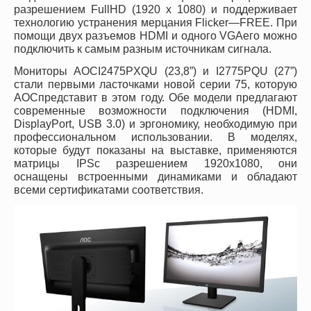
разрешением
Full
HD
(1920
x
1080) и поддерживает
технологию устранения мерцания
Flicker
—
FREE
. При
помощи двух разъемов
HDMI
и одного
VGA
его можно
подключить к самым разным источникам сигнала.
Мониторы
AOC
I
2475
PXQU
(23,8”) и
I
2775
PQU
(27”)
стали первыми ласточками новой серии 75, которую
AOC
представит в этом году. Обе модели предлагают
современные возможности подключения (
HDMI
,
DisplayPort
,
USB
3.0) и эргономику, необходимую при
профессиональном использовании. В моделях,
которые будут показаны на выставке, применяются
матрицы
IPS
с разрешением 1920
x
1080, они
оснащены встроенными динамиками и обладают
всеми сертификатами соответствия.