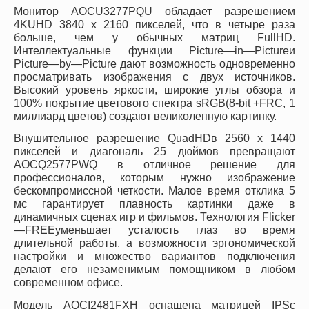
Монитор
AOC
U
3277
PQU
обладает разрешением
4
K
UHD
3840
x
2160 пикселей, что в четыре раза
больше, чем у обычных матриц
Full
HD
.
Интеллектуальные функции
Picture
—
in
—
Picture
и
Picture
—
by
—
Picture
дают возможность одновременно
просматривать изображения с двух источников.
Высокий уровень яркости, широкие углы обзора и
100% покрытие цветового спектра
sRGB
(8-
bit
+
FRC
, 1
миллиард цветов) создают великолепную картинку.
Внушительное разрешение
Quad
HD
в
2560
x
1440
пикселей и диагональ 25 дюймов превращают
AOC
Q
2577
PWQ
в отличное решение для
профессионалов, которым нужно изображение
бескомпромиссной четкости. Малое время отклика 5
мс гарантирует плавность картинки даже в
динамичных сценах игр и фильмов. Технология
Flicker
—
FREE
уменьшает усталость глаз во время
длительной работы, а возможности эргономической
настройки и множество вариантов подключения
делают его незаменимым помощником в любом
современном офисе.
Модель
AOC
I
2481
FXH
оснащена матрицей
IPS
с