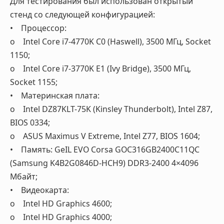
Для тестирования был использован открытый
стенд со следующей конфигурацией:
• Процессор:
o Intel Core i7-4770K C0 (Haswell), 3500 МГц, Socket
1150;
o Intel Core i7-3770K E1 (Ivy Bridge), 3500 МГц,
Socket 1155;
• Материнская плата:
o Intel DZ87KLT-75K (Kinsley Thunderbolt), Intel Z87,
BIOS 0334;
o ASUS Maximus V Extreme, Intel Z77, BIOS 1604;
• Память: GeIL EVO Corsa GOC316GB2400C11QC
(Samsung K4B2G0846D-HCH9) DDR3-2400 4×4096
Мбайт;
• Видеокарта:
o Intel HD Graphics 4600;
o Intel HD Graphics 4000;