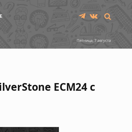
Е
Telegram
VKontakte
Пятница, 7 августа
lverStone ECM24 с