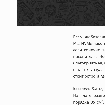
Всем “любителя
M.2 NVMe-накоп
если конечно з
накопителя. Н
благоприятная, 
остаётся актуа
стоит остро, а г
Казалось бы, ну
На плате разм
2
порядка 35 см