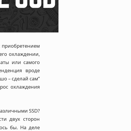
с приобретением
его охлаждении,
латы или самого
енденция вроде
шо – сделай сам”
прос охлаждения
 различными SSD?
ти двух сторон
ось бы. На деле