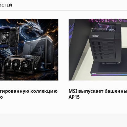
ОСТЕЙ
итированную коллекцию
MSI выпускает башенный
ию
AP15