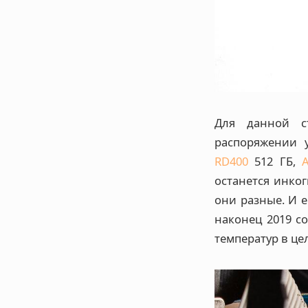
Для данной с
распоряжении у
RD400
512 ГБ,
останется инко
они разные. И е
наконец 2019 с
температур в це