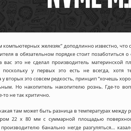
м компьютерных железяк” доподлинно известно, что 
ителя в обязательном порядке стоит позаботиться о 
а вас это не сделал производитель материнской п
о поскольку у первых это есть не всегда, хотя т
а у вторых это совсем редкость, принцип “хочешь хоро
льным. Но накопитель накопителю рознь. Где-то во
де-то не так критично.
 какая там может быть разница в температурах между
ером 22 х 80 мм с суммарной площадью поверхнос
, производителю банально негде разгуляться… казал