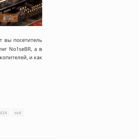
т вы посетитель
ег No1seBR, а в
копителей, и как
CM24
ssd