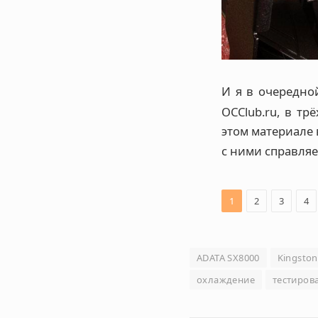
И я в очередно
OCClub.ru, в тр
этом материале 
с ними справляет
1
2
3
4
ADATA SX8000
Kingston
охлаждение
тестиров