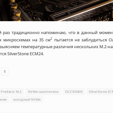
й раз традиционно напоминаю, что в данный момен
2
ёх микросхемах на 35 см
пытается не заблудиться Ол
выясняем температурные различия нескольких M.2-на
ся SilverStone ECM24.
5
 Predator M.2
NVMe-накопители
OCZ RD400
SilverStone E
ание
холодный NVMe