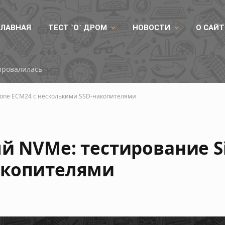
ГЛАВНАЯ
ТЕСТ `О` ДРОМ
НОВОСТИ
О САЙТ
провалилась
Stone ECM24 с несколькими SSD-накопителями
й NVMe: тестирование Si
акопителями