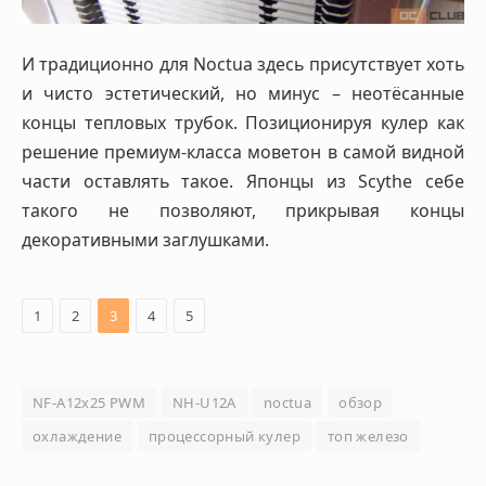
И традиционно для Noctua здесь присутствует хоть
и чисто эстетический, но минус – неотёсанные
концы тепловых трубок. Позиционируя кулер как
решение премиум-класса моветон в самой видной
части оставлять такое. Японцы из Scythe себе
такого не позволяют, прикрывая концы
декоративными заглушками.
1
2
3
4
5
NF-A12x25 PWM
NH-U12A
noctua
обзор
охлаждение
процессорный кулер
топ железо