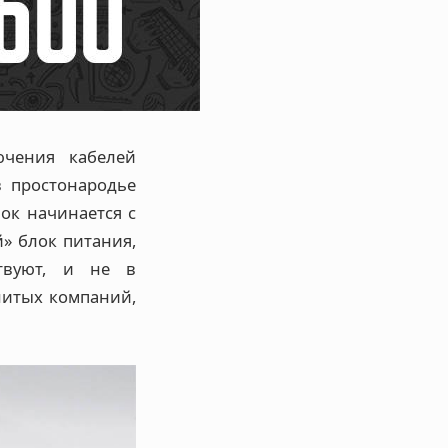
ючения кабелей
 простонародье
лок начинается с
й» блок питания,
твуют, и не в
нитых компаний,