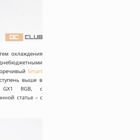
тем охлаждения
еднебюджетными
иворечивый
Smart
 ступень выше в
r GX1 RGB, с
нной статье – с