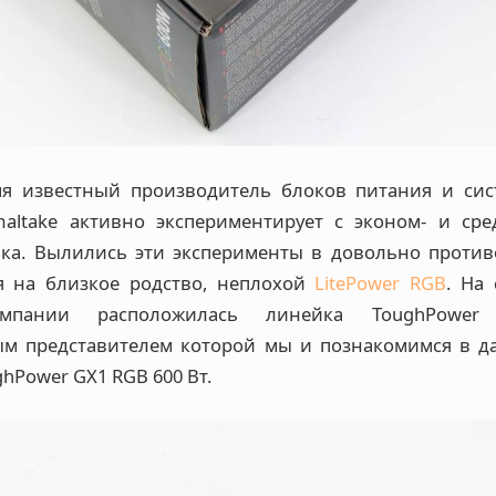
мя известный производитель блоков питания и сис
maltake активно экспериментирует с эконом- и ср
нка. Вылились эти эксперименты в довольно прот
я на близкое родство, неплохой
LitePower RGB
. На
омпании расположилась линейка ToughPowe
м представителем которой мы и познакомимся в да
ghPower GX1 RGB 600 Вт.