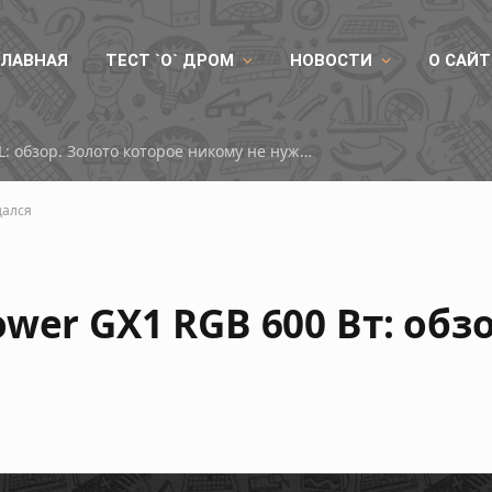
ГЛАВНАЯ
ТЕСТ `О` ДРОМ
НОВОСТИ
О САЙТ
ID-COOLING DX360 GDL: обзор. Золото которое никому не нужно
дался
wer GX1 RGB 600 Вт: обз