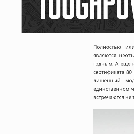
Полностью или
являются неот
годным. А ещё н
сертификата 80 
лишённый мод
единственном ч
встречаются не т