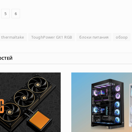
5
6
thermaltake
ToughPower GX1 RGB
блоки питания
обзор
ОСТЕЙ