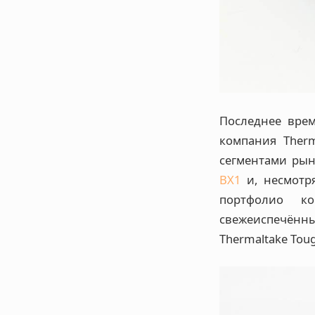
Последнее вре
компания Ther
сегментами ры
BX1
и, несмотр
портфолио к
свежеиспечённы
Thermaltake Tou