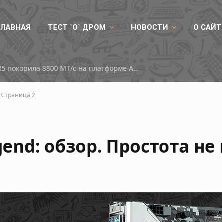
ГЛАВНАЯ
ТЕСТ `О` ДРОМ
НОВОСТИ
О САЙТ
Китайская память DDR5 покорила 8800 МТ/с на платформе AMD
Страница 2
gend: обзор. Простота не