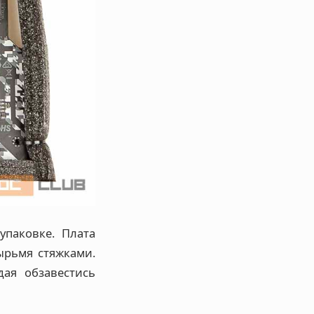
упаковке. Плата
ырьмя стяжками.
дая обзавестись