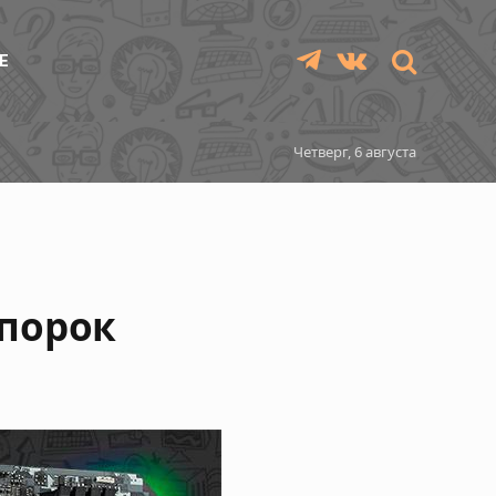
Е
Telegram
VKontakte
Четверг, 6 августа
 порок