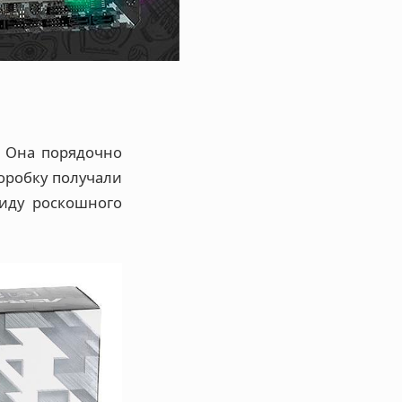
. Она порядочно
оробку получали
виду роскошного