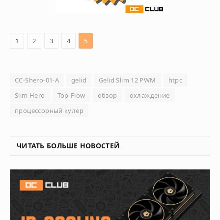
1
2
3
4
5
CC-Shero-01-A
gelid
Gelid Slim 12 PWM
htpc
Slim Hero
Top-Flow
обзор
охлаждение
процессорный кулер
ЧИТАТЬ БОЛЬШЕ НОВОСТЕЙ