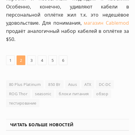
Особенно, конечно, удивляют кабели в
персональной оплётке жил т.к. это недешёвое
удовольствие. Для понимания,
магазин Cablemod
продаёт аналогичный набор кабелей в оплётке за
$50.
1
2
3
4
5
6
80 Plus Platinum
850 Вт
Asus
ATX
DC-DC
ROG Thor
seasonic
блоки питания
обзор
тестирование
ЧИТАТЬ БОЛЬШЕ НОВОСТЕЙ