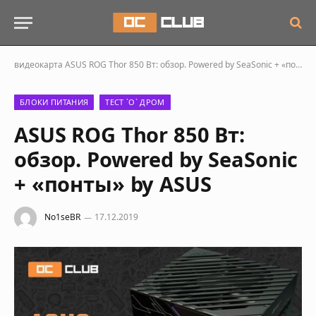
видеокарта
ASUS ROG Thor 850 Вт: обзор. Powered by SeaSonic + «понты» by ASUS
БЛОКИ ПИТАНИЯ
ТЕСТ `О` ДРОМ
ASUS ROG Thor 850 Вт:
обзор. Powered by SeaSonic
+ «понты» by ASUS
No1seBR
17.12.2019