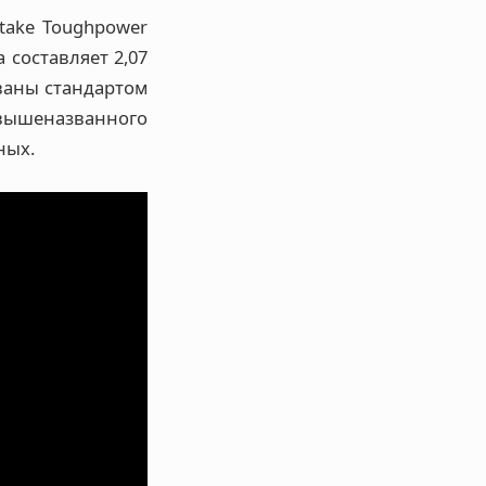
take Toughpower
 составляет 2,07
ваны стандартом
а вышеназванного
ных.