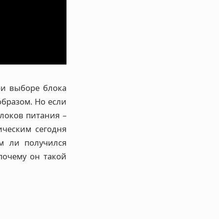
ри выборе блока
бразом. Но если
блоков питания –
ическим сегодня
м ли получился
 почему он такой