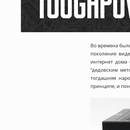
Во времена былы
поколение виде
интернет дома 
“дедовским мет
тогдашняя наро
принципе, и по