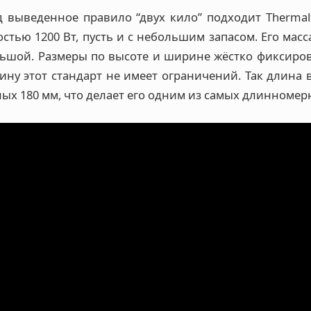
д выведенное правило “двух кило” подходит Thermal
тью 1200 Вт, пусть и с небольшим запасом. Его масса
ольшой. Размеры по высоте и ширине жёстко фиксиро
лину этот стандарт не имеет ограничений. Так длин
лых 180 мм, что делает его одним из самых длинномер