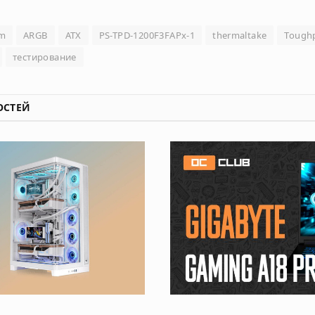
um
ARGB
ATX
PS-TPD-1200F3FAPx-1
thermaltake
Tough
тестирование
ОСТЕЙ