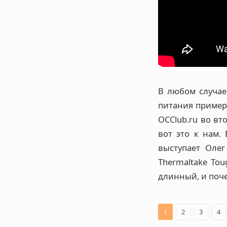
В любом случае
питания пример
OCClub.ru во вт
вот это к нам.
выступает Оле
Thermaltake Tou
длинный, и поче
1
2
3
4