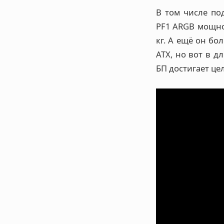
В том числе по
PF1 ARGB мощнос
кг. А ещё он б
ATX, но вот в д
БП достигает це