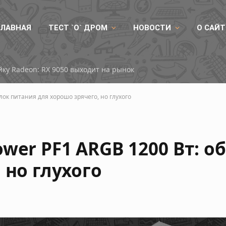
ГЛАВНАЯ
ТЕСТ `О` ДРОМ
НОВОСТИ
О САЙТ
ку Radeon: RX 9050 выходит на рынок
лок питания для хорошо зрячего, но глухого
wer PF1 ARGB 1200 Вт: о
 но глухого