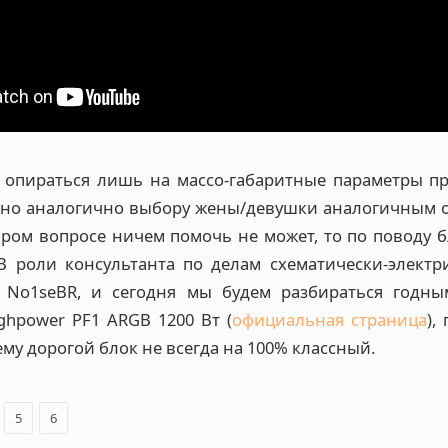
 опираться лишь на массо-габаритные параметры п
но аналогично выбору жены/девушки аналогичным о
ором вопросе ничем помочь не может, то по поводу 
 В роли консультанта по делам схематически-электр
г No1seBR, и сегодня мы будем разбираться годны
ghpower PF1 ARGB 1200 Вт (
официальная страница
),
му дорогой блок не всегда на 100% классный.
5
6