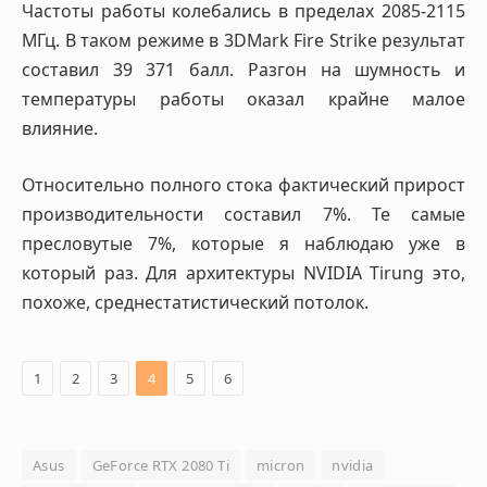
Частоты работы колебались в пределах 2085-2115
МГц. В таком режиме в 3DMark Fire Strike результат
составил 39 371 балл. Разгон на шумность и
температуры работы оказал крайне малое
влияние.
Относительно полного стока фактический прирост
производительности составил 7%. Те самые
пресловутые 7%, которые я наблюдаю уже в
который раз. Для архитектуры NVIDIA Tirung это,
похоже, среднестатистический потолок.
1
2
3
4
5
6
Asus
GeForce RTX 2080 Ti
micron
nvidia