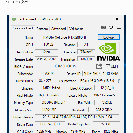
что +7,8%.