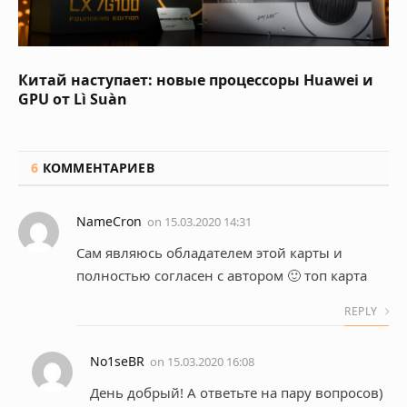
Китай наступает: новые процессоры Huawei и
GPU от Lì Suàn
6
КОММЕНТАРИЕВ
NameCron
on
15.03.2020 14:31
Сам являюсь обладателем этой карты и
полностью согласен с автором 🙂 топ карта
REPLY
No1seBR
on
15.03.2020 16:08
День добрый! А ответьте на пару вопросов)