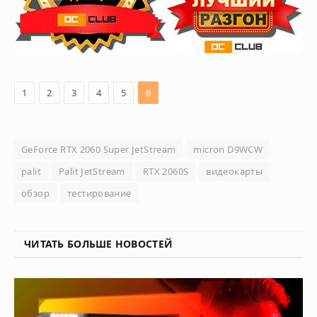
1
2
3
4
5
6
GeForce RTX 2060 Super JetStream
micron D9WCW
palit
Palit JetStream
RTX 2060S
видеокарты
обзор
тестирование
ЧИТАТЬ БОЛЬШЕ НОВОСТЕЙ