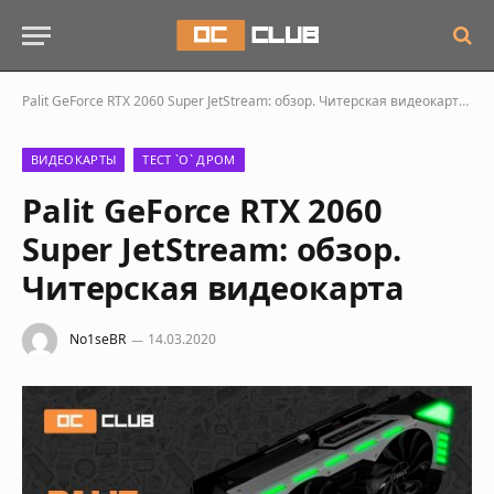
Palit GeForce RTX 2060 Super JetStream: обзор. Читерская видеокарта
Стр
ВИДЕОКАРТЫ
ТЕСТ `О` ДРОМ
Palit GeForce RTX 2060
Super JetStream: обзор.
Читерская видеокарта
No1seBR
14.03.2020