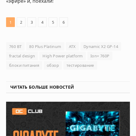
«эфире» и, поехали!
1
2
3
4
5
6
760 ВТ
80 Plus Platinum
ATX
Dynamic X2 GP-14
fractal design
High Power platform
Ion+ 760P
блоки питания
обзор
тестирование
ЧИТАТЬ БОЛЬШЕ НОВОСТЕЙ