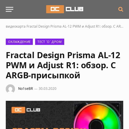
видеокарта
Fractal Design Prisma AL-12 PWM и Adjust R1: обзор. С ARGB-присыпкой
ОХЛАЖДЕНИЕ
ТЕСТ `О` ДРОМ
Fractal Design Prisma AL-12
PWM и Adjust R1: обзор. С
ARGB-присыпкой
No1seBR
30.03.2020