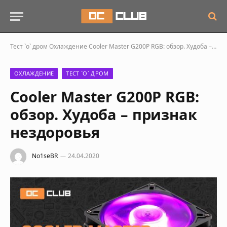
Тест `о` дром
Охлаждение
Cooler Master G200P RGB: обзор. Худоба – признак нездоровья
ОХЛАЖДЕНИЕ
ТЕСТ `О` ДРОМ
Cooler Master G200P RGB:
обзор. Худоба – признак
нездоровья
No1seBR
24.04.2020