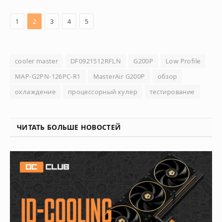
1
2
3
4
5
cooler master
DF0921512RFLN
G200P
Low Profile
MAP-G2PN-126PC-R1
MasterAir G200P
обзор
охлаждение
процессорный кулер
тестирование
ЧИТАТЬ БОЛЬШЕ НОВОСТЕЙ