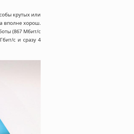
особы крутых или
га вполне хорош.
боты (867 Мбит/с
Гбит/с и сразу 4