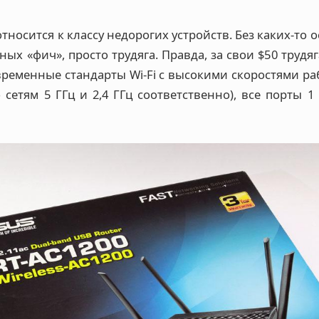
относится к классу недорогих устройств. Без каких-то 
ных «фич», просто трудяга. Правда, за свои $50 трудя
овременные стандарты Wi-Fi с высокими скоростями ра
 сетям 5 ГГц и 2,4 ГГц соответственно), все порты 1 