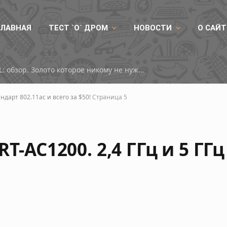
ГЛАВНАЯ
ТЕСТ `О` ДРОМ
НОВОСТИ
О САЙТ
ID-COOLING DX360 GDL: обзор. Золото которое никому не нужно
андарт 802.11ac и всего за $50!
Страница 5
T-AC1200. 2,4 ГГц и 5 ГГц