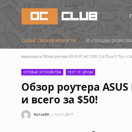
САМЫЕ СВЕЖИЕ НОВОСТИ
видеокарта
Обзор роутера ASUS RT-AC1200. 2,4 ГГц и 5 ГГц + ст
СЕТЕВЫЕ УСТРОЙСТВА
ТЕСТ `О` ДРОМ
Обзор роутера ASUS R
и всего за $50!
No1seBR
12.11.2017