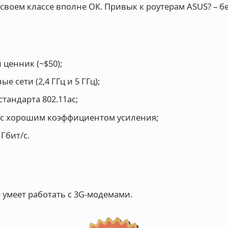
в своем классе вполне ОК. Привык к роутерам ASUS? – б
ценник (~$50);
е сети (2,4 ГГц и 5 ГГц);
тандарта 802.11ac;
 с хорошим коэффициентом усиления;
 Гбит/с.
 умеет работать с 3G-модемами.