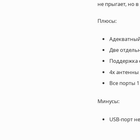
не прыгает, но 
Плюсы:
Адекватный 
Две отдельны
Поддержка с
4x антенны
Все порты 1
Минусы:
USB-порт не