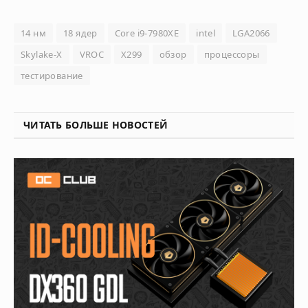
14 нм
18 ядер
Core i9-7980XE
intel
LGA2066
Skylake-X
VROC
X299
обзор
процессоры
тестирование
ЧИТАТЬ БОЛЬШЕ НОВОСТЕЙ