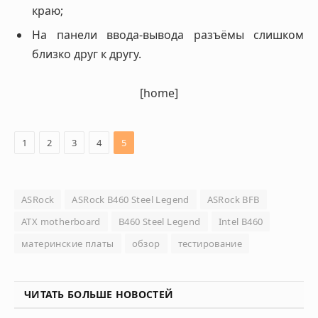
краю;
На панели ввода-вывода разъёмы слишком
близко друг к другу.
[home]
1
2
3
4
5
ASRock
ASRock B460 Steel Legend
ASRock BFB
ATX motherboard
B460 Steel Legend
Intel B460
материнские платы
обзор
тестирование
ЧИТАТЬ БОЛЬШЕ НОВОСТЕЙ