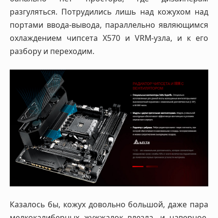
разгуляться. Потрудились лишь над кожухом над
портами ввода-вывода, параллельно являющимся
охлаждением чипсета X570 и VRM-узла, и к его
разбору и переходим.
Казалось бы, кожух довольно большой, даже пара
мелкокалиберных жужжалок влезла, и наверное,