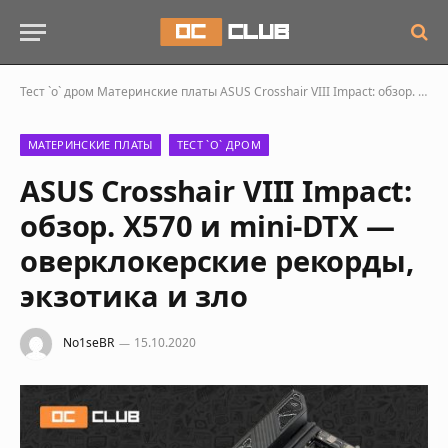
Тест `о` дром
Материнские платы
ASUS Crosshair VIII Impact: обзор. X570 и mini-DTX – оверклокерские рекорды, экзотика и зло
МАТЕРИНСКИЕ ПЛАТЫ
ТЕСТ `О` ДРОМ
ASUS Crosshair VIII Impact:
обзор. X570 и mini-DTX —
оверклокерские рекорды,
экзотика и зло
No1seBR
15.10.2020