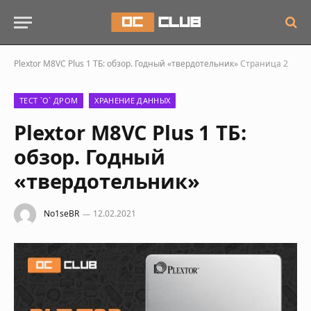
Plextor M8VС Plus 1 ТБ: обзор. Годный «твердотельник»
Страница 2
ТЕСТ `О` ДРОМ
ХРАНЕНИЕ ДАННЫХ
Plextor M8VС Plus 1 ТБ:
обзор. Годный
«твердотельник»
No1seBR
12.02.2021