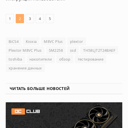
1
2
3
4
5
BiCS4
Kioxia
M8VС Plus
plextor
Plextor M8VС Plus
SM2258
ssd
TH58LJT2T24BAEF
toshiba
накопители
обзор
тестирование
хранение данных
ЧИТАТЬ БОЛЬШЕ НОВОСТЕЙ