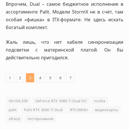
Впрочем, Dual – самое бюджетное исполнение в
ассортименте Palit. Модели StormX не в счёт, там
особая «фишка» в ITX-формате. Не здесь искать
богатый комплект.
Жаль лишь, что нет кабеля синхронизации
подсветки с материнской платой. Он бы
действительно пригодился.
1
2
3
4
5
6
7
GA104-200
GeForce RTX 3060 Ti Dual OC
nvidia
palit
Palit RTX 3060 Ti Dual
RTX3060ti
видеокарты
обзор
тестирование