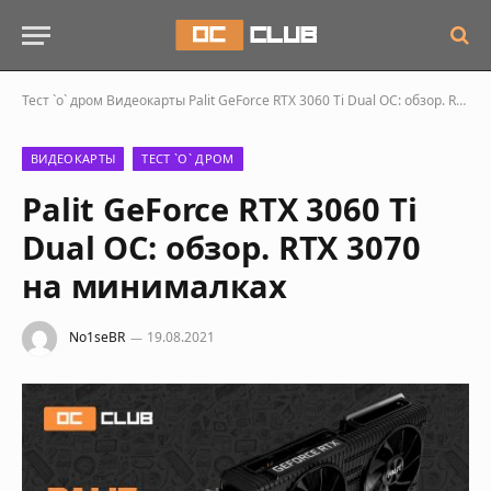
Тест `о` дром
Видеокарты
Palit GeForce RTX 3060 Ti Dual OC: обзор. RTX 3070 на минималках
ВИДЕОКАРТЫ
ТЕСТ `О` ДРОМ
Palit GeForce RTX 3060 Ti
Dual OC: обзор. RTX 3070
на минималках
No1seBR
19.08.2021