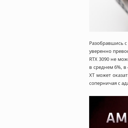
Разобравшись с 
уверенно превос
RTX 3090 не мо
в среднем 6%, в
XT может оказа
соперничая с ад