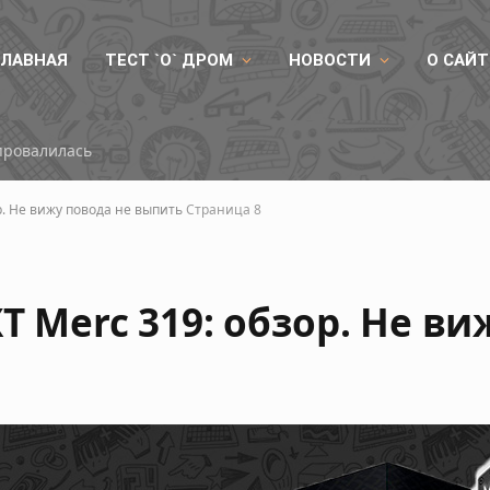
ГЛАВНАЯ
ТЕСТ `О` ДРОМ
НОВОСТИ
О САЙТ
провалилась
р. Не вижу повода не выпить
Страница 8
XT Merc 319: обзор. Не в