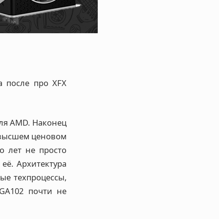
а после про XFX
для AMD. Наконец
 высшем ценовом
о лет не просто
 её. Архитектура
ые техпроцессы,
 GA102 почти не