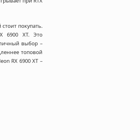
игрывает при RTX
 стоит покупать.
X 6900 XT. Это
тличный выбор –
едленнее топовой
eon RX 6900 XT –