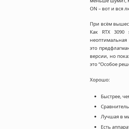
меньше шумит, м
ON – вот и вся 
При всём вышеск
Как RTX 3090 
неоптимальная 
это предфлагман
версии, но пока
это “Особое реш
Хорошо:
Быстрее, че
Сравнитель
Лучшая в м
Есть аппара