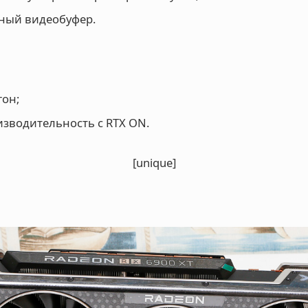
тный видеобуфер.
гон;
изводительность с RTX ON.
[unique]