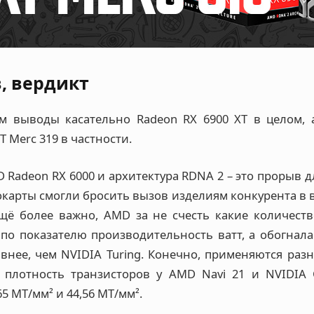
в, вердикт
м выводы касательно Radeon RX 6900 XT в целом, 
T Merc 319 в частности.
Radeon RX 6000 и архитектура RDNA 2 – это прорыв 
окарты смогли бросить вызов изделиям конкурента в
ещё более важно, AMD за не счесть какие количеств
по показателю производительность ватт, а обогнала
внее, чем NVIDIA Turing. Конечно, применяются разн
 плотность транзисторов у AMD Navi 21 и NVIDIA
65 MT/мм² и 44,56 MT/мм².