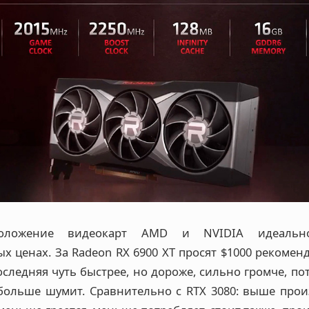
положение видеокарт AMD и NVIDIA идеаль
 ценах. За Radeon RX 6900 XT просят $1000 рекомен
оследняя чуть быстрее, но дороже, сильно громче, по
больше шумит. Сравнительно с RTX 3080: выше прои