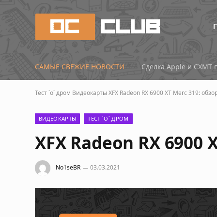
САМЫЕ СВЕЖИЕ НОВОСТИ
Сделка Apple и CXMT 
Тест `о` дром
Видеокарты
XFX Radeon RX 6900 XT Merc 319: обзо
ВИДЕОКАРТЫ
ТЕСТ `О` ДРОМ
XFX Radeon RX 6900 
No1seBR
03.03.2021