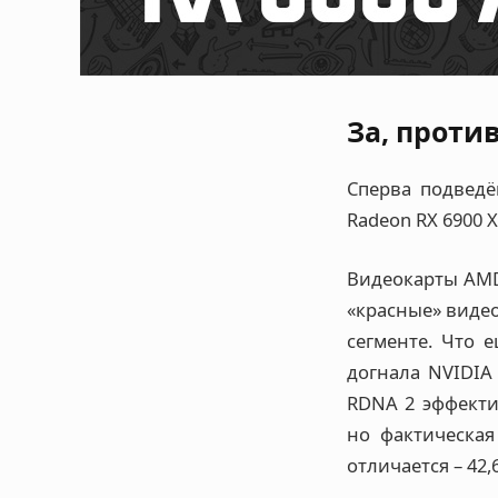
За, проти
Сперва подведё
Radeon RX 6900 X
Видеокарты AMD 
«красные» виде
сегменте. Что 
догнала NVIDIA 
RDNA 2 эффекти
но фактическая
отличается – 42,