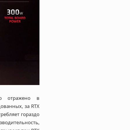
но отражено в
дованных, за RTX
требляет гораздо
зводительность,