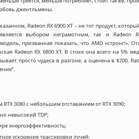
еньше греется, меньше потребляет, стоит также, про
любовь джентльмены.
азанном, Radeon RX 6900 XT – не тот продукт, который
является выбором неграмотным, так и Radeon R
модель, призванная показать, что AMD «стронг!». О
ская Radeon RX 6800 XT. В стоке она всего на 5% м
зывает просто чудеса в разгоне, а оценена в $700. Rad
ение”.
м RTX 3080 с небольшим отставанием от RTX 3090;
но невысокий TDP;
ире энергоэффективность;
тное ускорение трассировки лучей;