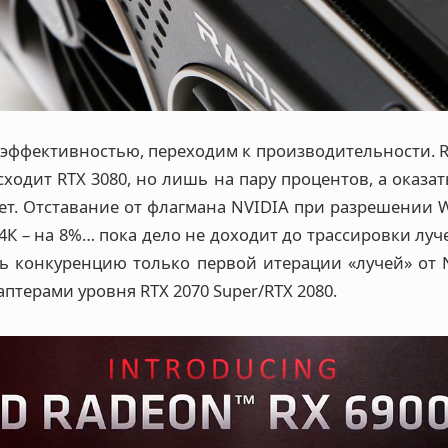
эффективностью, переходим к производительности. R
ходит RTX 3080, но лишь на пару процентов, а оказа
жет. Отставание от флагмана NVIDIA при разрешении 
 4К – на 8%… пока дело не доходит до трассировки луче
ть конкуренцию только первой итерации «лучей» от N
аптерами уровня RTX 2070 Super/RTX 2080.