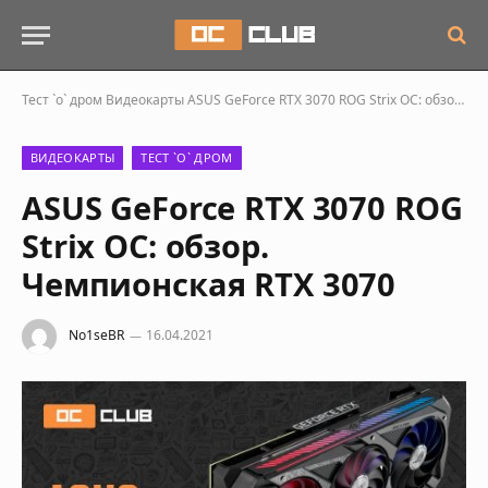
Тест `о` дром
Видеокарты
ASUS GeForce RTX 3070 ROG Strix OC: обзор. Чемпионская RTX 3070
ВИДЕОКАРТЫ
ТЕСТ `О` ДРОМ
ASUS GeForce RTX 3070 ROG
Strix OC: обзор.
Чемпионская RTX 3070
No1seBR
16.04.2021