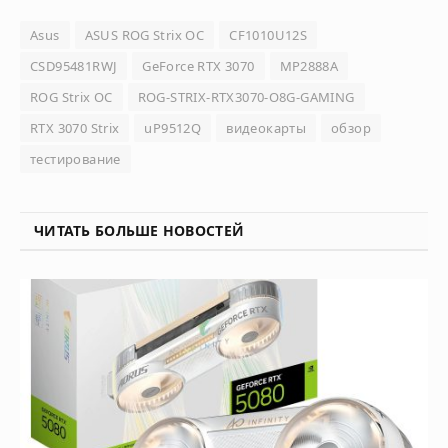
Asus
ASUS ROG Strix OC
CF1010U12S
CSD95481RWJ
GeForce RTX 3070
MP2888A
ROG Strix OC
ROG-STRIX-RTX3070-O8G-GAMING
RTX 3070 Strix
uP9512Q
видеокарты
обзор
тестирование
ЧИТАТЬ БОЛЬШЕ НОВОСТЕЙ