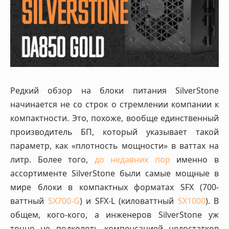
Редкий обзор на блоки питания SilverStone
начинается не со строк о стремлении компании к
компактности. Это, похоже, вообще единственный
производитель БП, который указывает такой
параметр, как «плотность мощности» в ваттах на
литр. Более того,
до недавних пор
именно в
ассортименте SilverStone были самые мощные в
мире блоки в компактных форматах SFX (700-
ваттный
SX700-G
) и SFX-L (киловаттный
SX1000
). В
общем, кого-кого, а инженеров SilverStone уж
точно не подколоть компенсацией недостатков