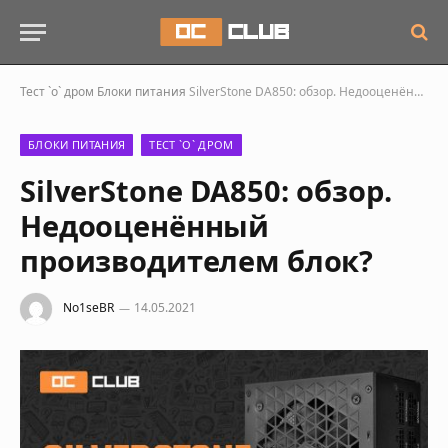
Тест `о` дром
Блоки питания
SilverStone DA850: обзор. Недооценённый производителем блок?
БЛОКИ ПИТАНИЯ
ТЕСТ `О` ДРОМ
SilverStone DA850: обзор.
Недооценённый
производителем блок?
No1seBR
14.05.2021