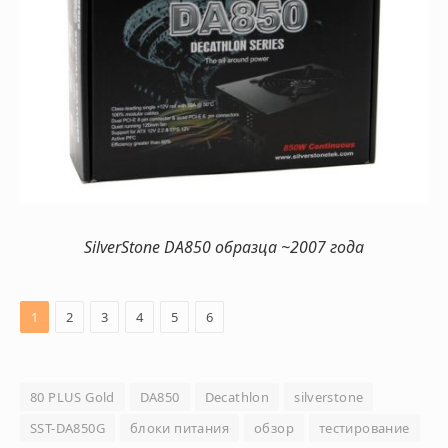
SilverStone DA850 образца ~2007 года
1
2
3
4
5
6
80 PLUS Gold
DA850
Decathlon
silverstone
SST-DA850G
блоки питания
обзор
тестирование