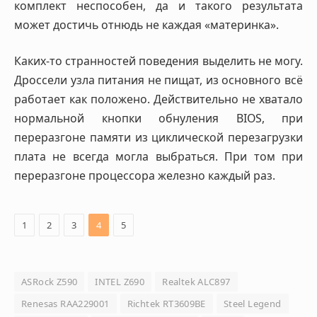
комплект неспособен, да и такого результата
может достичь отнюдь не каждая «материнка».
Каких-то странностей поведения выделить не могу.
Дроссели узла питания не пищат, из основного всё
работает как положено. Действительно не хватало
нормальной кнопки обнуления BIOS, при
переразгоне памяти из циклической перезагрузки
плата не всегда могла выбраться. При том при
переразгоне процессора железно каждый раз.
1
2
3
4
5
ASRock Z590
INTEL Z690
Realtek ALC897
Renesas RAA229001
Richtek RT3609BE
Steel Legend