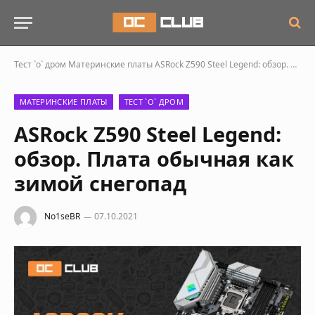
Тест `о` дром
Материнские платы
ASRock Z590 Steel Legend: обзор. Плата обычная как зимой снегопад
МАТЕРИНСКИЕ ПЛАТЫ
ТЕСТ `О` ДРОМ
ASRock Z590 Steel Legend:
обзор. Плата обычная как
зимой снегопад
No1seBR
07.10.2021