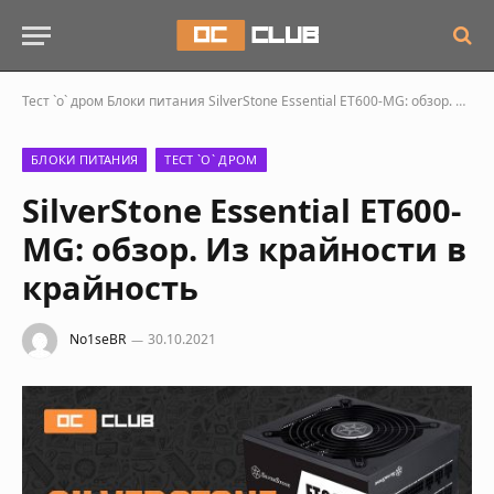
Тест `о` дром
Блоки питания
SilverStone Essential ET600-MG: обзор. Из крайности в крайность
БЛОКИ ПИТАНИЯ
ТЕСТ `О` ДРОМ
SilverStone Essential ET600-
MG: обзор. Из крайности в
крайность
No1seBR
30.10.2021