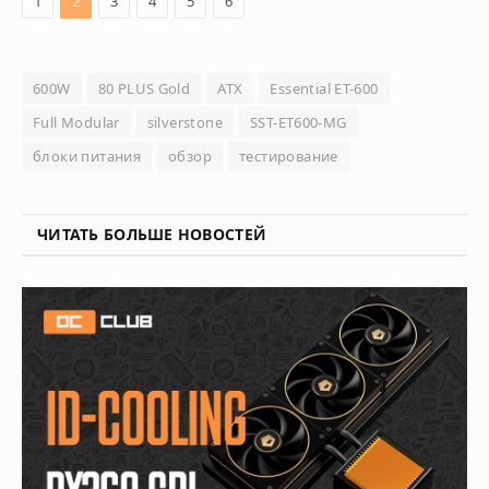
1
2
3
4
5
6
600W
80 PLUS Gold
ATX
Essential ET-600
Full Modular
silverstone
SST-ET600-MG
блоки питания
обзор
тестирование
ЧИТАТЬ БОЛЬШЕ НОВОСТЕЙ