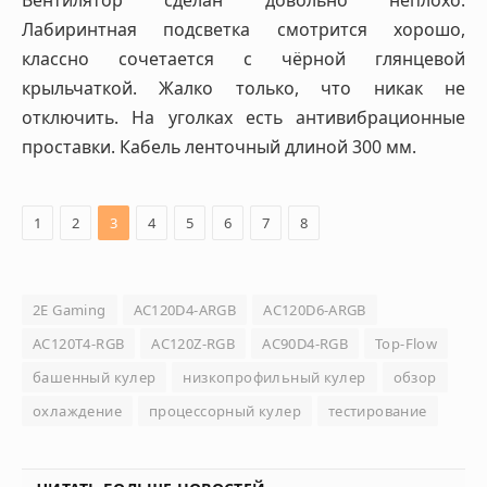
Лабиринтная подсветка смотрится хорошо,
классно сочетается с чёрной глянцевой
крыльчаткой. Жалко только, что никак не
отключить. На уголках есть антивибрационные
проставки. Кабель ленточный длиной 300 мм.
1
2
3
4
5
6
7
8
2E Gaming
AC120D4-ARGB
AC120D6-ARGB
AC120T4-RGB
AC120Z-RGB
AC90D4-RGB
Top-Flow
башенный кулер
низкопрофильный кулер
обзор
охлаждение
процессорный кулер
тестирование