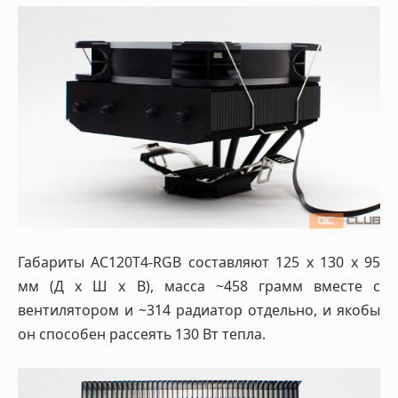
Габариты AC120T4-RGB составляют 125 х 130 х 95
мм (Д х Ш х В), масса ~458 грамм вместе с
вентилятором и ~314 радиатор отдельно, и якобы
он способен рассеять 130 Вт тепла.