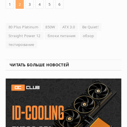
1
2
3
4
5
6
80 Plus Platinum
850W
ATX 3.0
Be Quiet!
Straight Power 12
блоки питания
обзор
тестирование
ЧИТАТЬ БОЛЬШЕ НОВОСТЕЙ