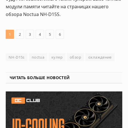
модули памяти читайте на страницах нашего
обзора Noctua NH-D15S.
1
2
3
4
5
6
NH-D15s
noctua
кулер
обзор
охлаждение
ЧИТАТЬ БОЛЬШЕ НОВОСТЕЙ