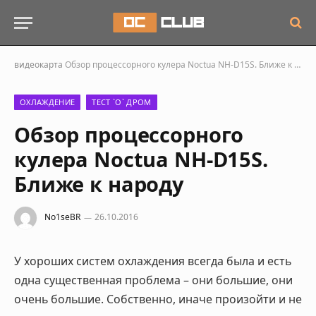
видеокарта
Обзор процессорного кулера Noctua NH-D15S. Ближе к народу
ОХЛАЖДЕНИЕ
ТЕСТ `О` ДРОМ
Обзор процессорного
кулера Noctua NH-D15S.
Ближе к народу
No1seBR
26.10.2016
У хороших систем охлаждения всегда была и есть
одна существенная проблема – они большие, они
очень большие. Собственно, иначе произойти и не