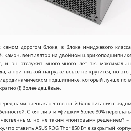
в самом дорогом блоке, в блоке имиджевого клас
ё. Камон, вентилятор на двойном шарикоподшипнике в
, и он отслужит много-много лет т.к. максималь
да, а при низкой нагрузке вовсе не крутится, но это
гидродинамическом подшипнике, который лучше по в
кратно (!) более дешёвые.
 перед нами очень качественный блок питания с рядо
енностей. Стоят ли эти «фишки» более 30% переплат
ачественным, но не таким «понтовым» решением? – 
у, что ставить ASUS ROG Thor 850 Вт в закрытый корпус