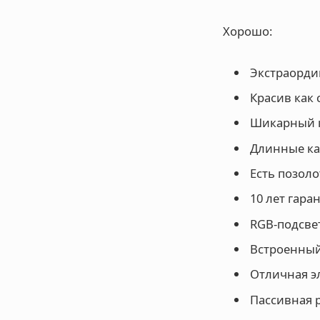
Хорошо:
Экстраорди
Красив как 
Шикарный к
Длинные ка
Есть позоло
10 лет гара
RGB-подсве
Встроенный
Отличная эл
Пассивная р