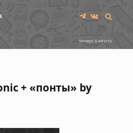
Е
Telegram
VKontakte
Четверг, 6 августа
onic + «понты» by