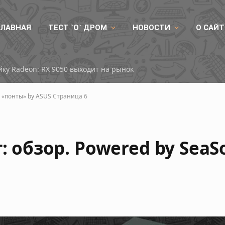
ГЛАВНАЯ
ТЕСТ `О` ДРОМ
НОВОСТИ
О САЙТ
ку Radeon: RX 9050 выходит на рынок
+ «понты» by ASUS
Страница 6
: обзор. Powered by SeaS