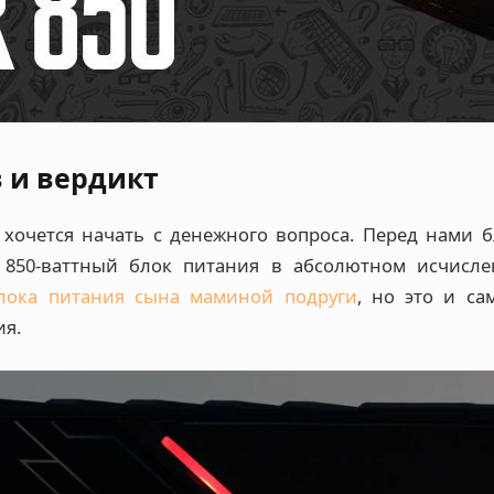
в и вердикт
 хочется начать с денежного вопроса. Перед нами бл
 850-ваттный блок питания в абсолютном исчисле
лока питания сына маминой подруги
, но это и с
ия.