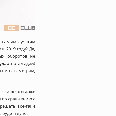
са самым лучшим
 2019 году? Да,
ных оборотов не
 удар по имиджу!
сем параметрам,
м «фишек» и даже
ы по сравнению с
решать всё-таки
 будет глупо.