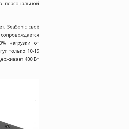
в персональной
т. SeaSonic своё
к сопровождается
0% нагрузки от
ут только 10-15
держивает 400 Вт