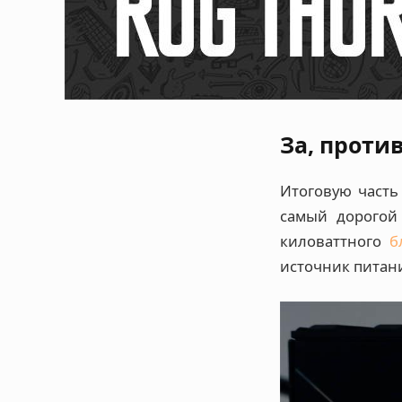
За, проти
Итоговую часть
самый дорогой
киловаттного
б
источник питан