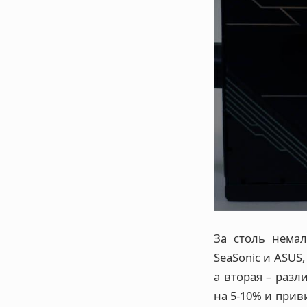
За столь нема
SeaSonic и ASUS
а вторая – разл
на 5-10% и при