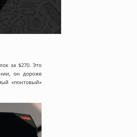
ок за $270. Это
нии, он дороже
амый «понтовый»