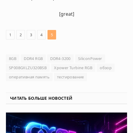
[great]
1
2
3
4
5
8GB
DDR4 RGB
DDR4-3200
SiliconPower
SP008GXLZU320BSB
Xpower Turbine RGB
обзор
оперативная память
тестирование
ЧИТАТЬ БОЛЬШЕ НОВОСТЕЙ