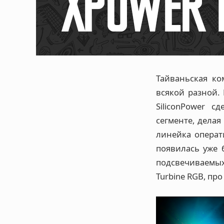
Тайваньская ко
всякой разной.
SiliconPower 
сегменте, делая
линейка операт
появилась уже 
подсвечиваемых 
Turbine RGB, про