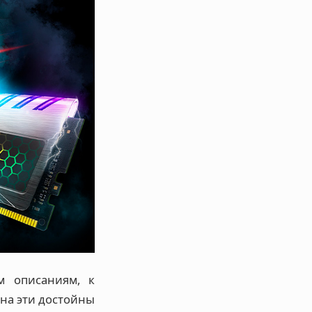
м описаниям, к
на эти достойны