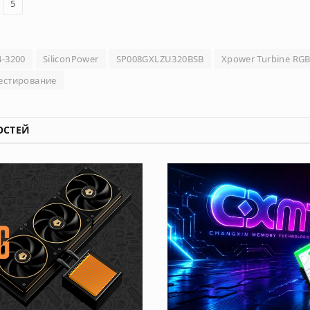
5
-3200
SiliconPower
SP008GXLZU320BSB
Xpower Turbine RG
естирование
ОСТЕЙ