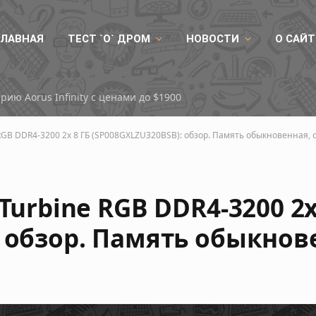
ГЛАВНАЯ
ТЕСТ `О` ДРОМ
НОВОСТИ
О САЙТ
рию Aorus Infinity с ценами до $1900
e RGB DDR4-3200 2х 8 ГБ (SP008GXLZU320BSB): обзор. Память обыкновенная,
Turbine RGB DDR4-3200 2х
: обзор. Память обыкнов