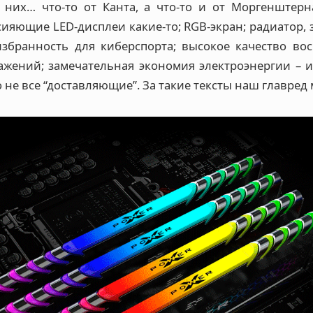
 них… что-то от Канта, а что-то и от Моргенштерн
сияющие LED-дисплеи какие-то; RGB-экран; радиатор
избранность для киберспорта; высокое качество во
ажений; замечательная экономия электроэнергии – и
о не все “доставляющие”. За такие тексты наш главред