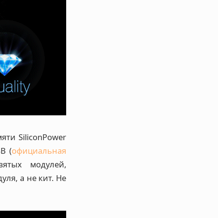
яти SiliconPower
B (
официальная
зятых модулей,
ля, а не кит. Не