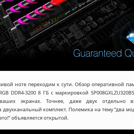
ивой ноте переходим к сути. Обзор оперативной пам
 RGB DDR4-3200 8 ГБ с маркировкой SP008GXLZU320BS
ваших экранах. Точнее, даже двух отдельно в
двухканальный комплект. Полемика на тему “два моду
это!” объявляется открытой.