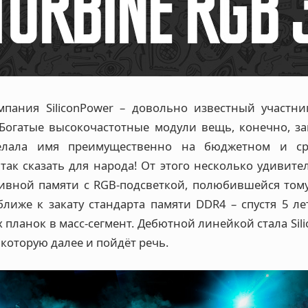
мпания SiliconPower – довольно известный участн
 Богатые высокочастотные модули вещь, конечно, за
сделала имя преимущественно на бюджетном и с
 так сказать для народа! От этого несколько удивите
ивной памяти с RGB-подсветкой, полюбившейся тому
ближе к закату стандарта памяти DDR4 – спустя 5 ле
планок в масс-сегмент. Дебютной линейкой стала Sil
 которую далее и пойдёт речь.