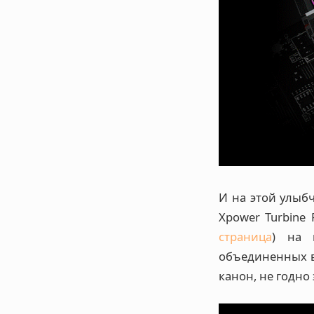
И на этой улыбч
Xpower Turbine
страница
) на 
объединенных в 
канон, не годно 