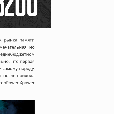
ик рынка памяти
мечательная, но
реднебюджетном
льно, что первая
 самому народу,
т после прихода
iconPower Xpower