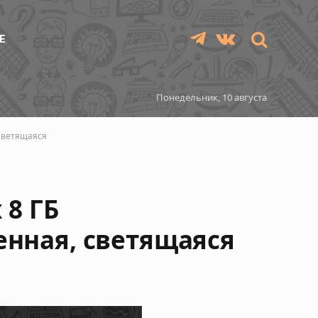
Е
Telegram
VKontakte
Понедельник, 10 августа
 светящаяся
 8 ГБ
енная, светящаяся