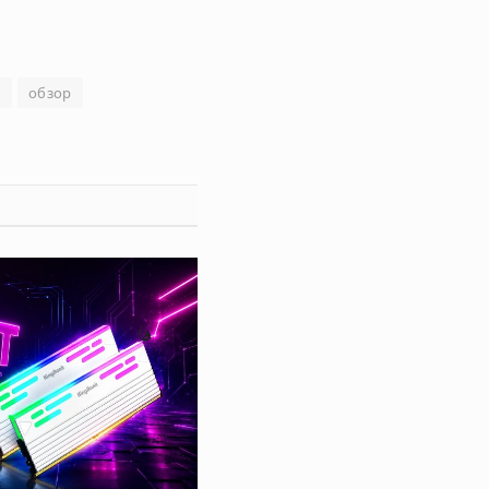
B
обзор