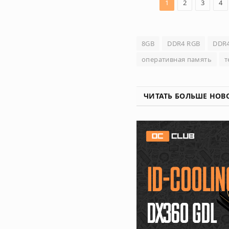
1
2
3
4
8GB
DDR4 RGB
DDR4
оперативная память
т
ЧИТАТЬ БОЛЬШЕ НОВ