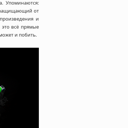
а. Упоминаются:
, защищающий от
спроизведения и
 это всё прямые
 может и побить.