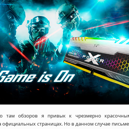
то там обзоров я привык к чрезмерно красочны
а официальных страницах. Но в данном случае письме