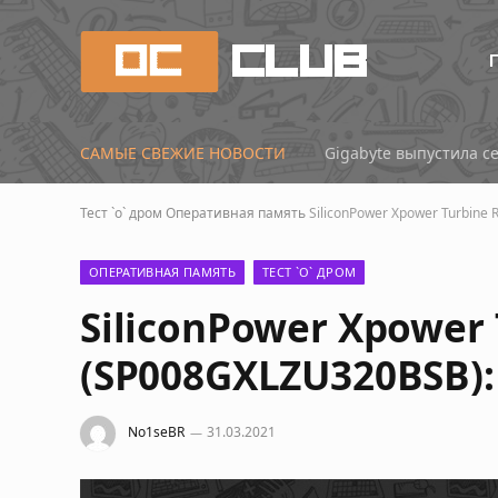
САМЫЕ СВЕЖИЕ НОВОСТИ
Gigabyte выпустила се
Тест `о` дром
Оперативная память
SiliconPower Xpower Turbin
ОПЕРАТИВНАЯ ПАМЯТЬ
ТЕСТ `О` ДРОМ
SiliconPower Xpower 
(SP008GXLZU320BSB)
No1seBR
31.03.2021