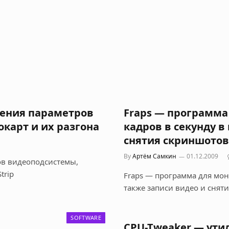
нения параметров
Fraps — программа
карт и их разгона
кадров в секунду в
снятия скриншотов
By
Артём Самкин
01.12.2009
ов видеоподсистемы,
trip
Fraps — программа для мони
также записи видео и сняти
SOFTWARE
CPU-Tweaker — ути