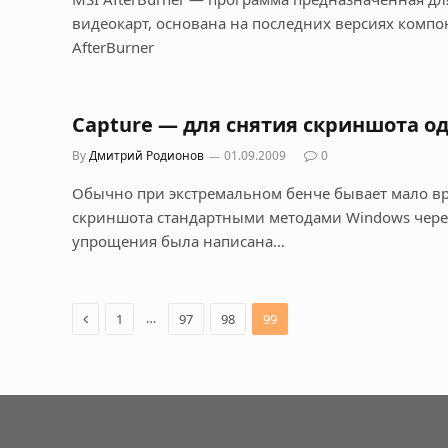
видеокарт, основана на последних версиях компон
AfterBurner
Capture — для снятия скриншота о
By
Дмитрий Родионов
01.09.2009
0
Обычно при экстремальном бенче бывает мало вр
скриншота стандартными методами Windows через
упрощения была написана…
Previous
…
1
97
98
99