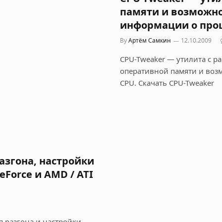
памяти и возможно
информации о про
By
Артём Самкин
12.10.2009
CPU-Tweaker — утилита с 
оперативной памяти и воз
CPU. Скачать CPU-Tweaker
азгона, настройки
Force и AMD / ATI
я разгона и настройки