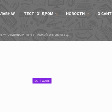
ГЛАВНАЯ
ТЕСТ `О` ДРОМ
НОВОСТИ
О САЙТ
Турнир по Marvel Tokon — отменили из-за плохой оптимизации
SOFTWARE