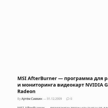
MSI AfterBurner — программа для р
и мониторинга видеокарт NVIDIA Ge
Radeon
By
Артём Самкин
01.12.2009
0
MSI AfterBurner — программа предназначенная дл