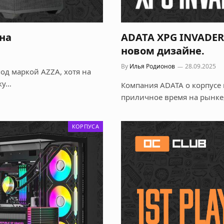
ина
ADATA XPG INVADER X
новом дизайне.
By
Илья Родионов
28.09.2025
од маркой AZZA, хотя на
ку…
Компания ADATA о корпусе 
приличное время на рынке
КОРПУСА