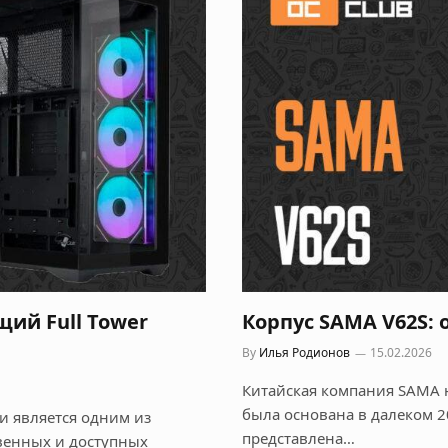
щий Full Tower
Корпус SAMA V62S: о
By
Илья Родионов
15.02.2026
Китайская компания SAMA 
была основана в далеком 2
и является одним из
представлена…
венных и доступных