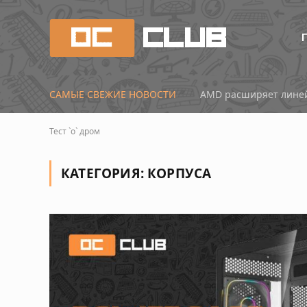
САМЫЕ СВЕЖИЕ НОВОСТИ
Китай наступает: нов
Тест `о` дром
КАТЕГОРИЯ:
КОРПУСА