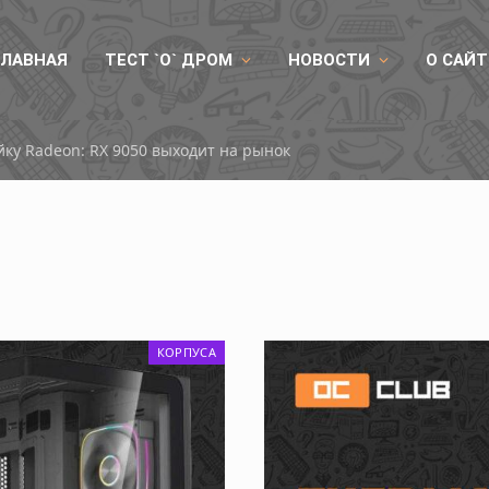
ГЛАВНАЯ
ТЕСТ `О` ДРОМ
НОВОСТИ
О САЙТ
ые процессоры Huawei и GPU от Lì Suàn
КОРПУСА