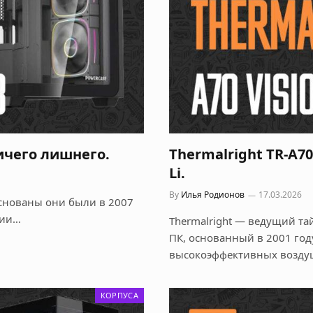
Ничего лишнего.
Thermalright TR-A70
Li.
By
Илья Родионов
17.03.2026
основаны они были в 2007
нии…
Thermalright — ведущий т
ПК, основанный в 2001 год
высокоэффективных возд
КОРПУСА