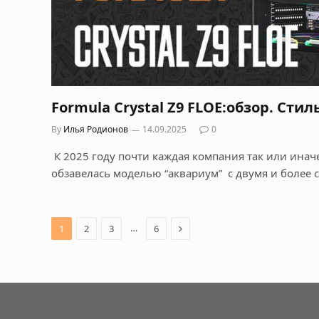
Formula Crystal Z9 FLOE:обзор. Сти
By
Илья Родионов
14.09.2025
0
К 2025 году почти каждая компания так или ина
обзавелась моделью “аквариум” с двумя и более 
Next
…
1
2
3
6