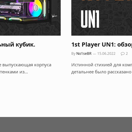
льный кубик.
1st Player UN1: об
By
No1seBR
15.06.2022
2
че выпускающая корпуса
Истинной стихией для комп
стенками из…
детальнее было рассказано