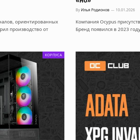
«но»
By
Илья Родионов
10.01.2026
оналов, ориентированных
Компания Ocypus присутств
ирил производство от
Бренд появился в 2023 год
КОРПУСА