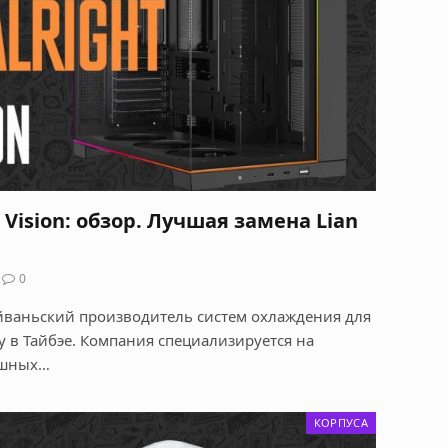
 Vision: обзор. Лучшая замена Lian
0
айваньский производитель систем охлаждения для
у в Тайбэе. Компания специализируется на
ушных…
КОРПУСА