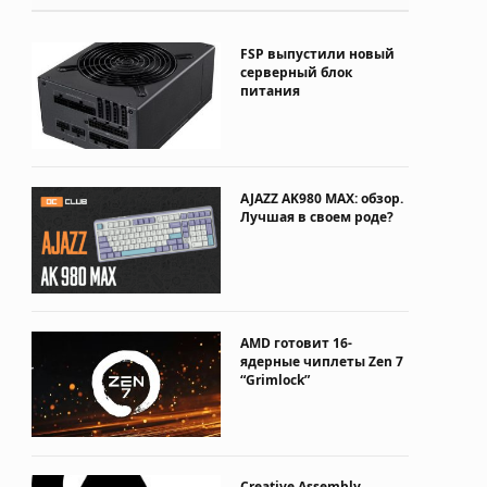
FSP выпустили новый
серверный блок
питания
AJAZZ AK980 MAX: обзор.
Лучшая в своем роде?
AMD готовит 16-
ядерные чиплеты Zen 7
“Grimlock”
Creative Assembly