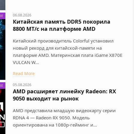
06.08.2026
RE
Китайская память DDR5 покорила
8800 МТ/с на платформе AMD
Китайский производитель Colorful установил
новый рекорд для китайской-памяти на
платформе AMD. Материнская плата iGame X870E
VULCAN W…
Read More
05.08.2026
RE
AMD расширяет линейку Radeon: RX
9050 выходит на рынок
AMD представила младшую видеокарту серии
RDNA 4 — Radeon RX 9050. Модель
ориентирована на 1080p-гейминг и…