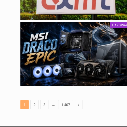
HARDWA
Next
…
1
2
3
1 407