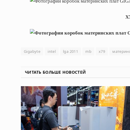
X
Gigabyte
intel
lga 2011
mb
x79
материнс
ЧИТАТЬ БОЛЬШЕ НОВОСТЕЙ