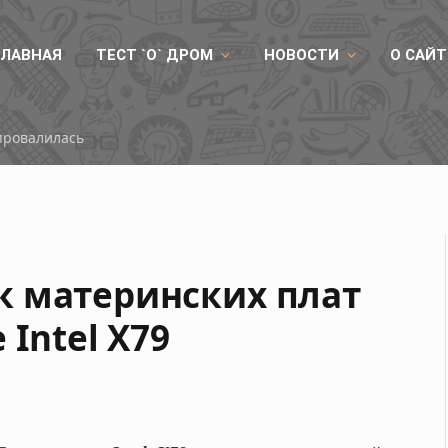
ГЛАВНАЯ
ТЕСТ `О` ДРОМ
НОВОСТИ
О САЙТ
Китайская память DDR5 покорила 8800 МТ/с на платформе AMD
к материнских плат
 Intel X79