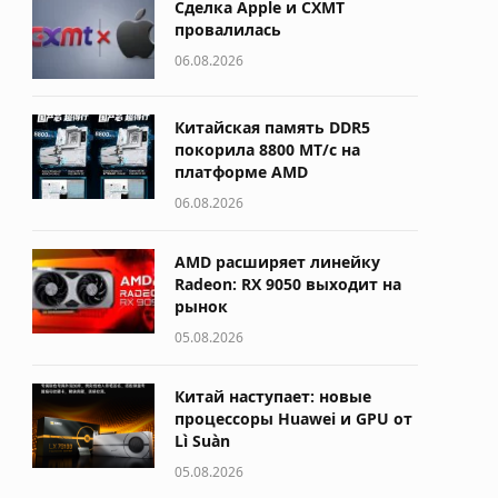
Сделка Apple и CXMT
провалилась
06.08.2026
Китайская память DDR5
покорила 8800 МТ/с на
платформе AMD
06.08.2026
AMD расширяет линейку
Radeon: RX 9050 выходит на
рынок
05.08.2026
Китай наступает: новые
процессоры Huawei и GPU от
Lì Suàn
05.08.2026