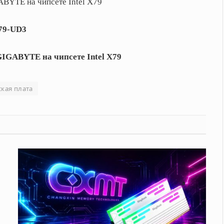
79-UD3
кая плата