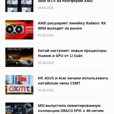
8800 МТ/с на платформе AMD
06.08.2026
AMD расширяет линейку Radeon: RX
9050 выходит на рынок
05.08.2026
Китай наступает: новые процессоры
Huawei и GPU от Lì Suàn
05.08.2026
HP, ASUS и Acer начали использовать
китайские чипы CXMT
05.08.2026
MSI выпустила лимитированную
коллекцию DRACO EPIC к 40-летию