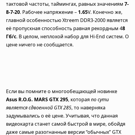
тактовой частоты, таймингах, равных значениям
7-
8-7-20
. Рабочее напряжение –
1.65
V. Конечно же,
главной особенностью Xtreem DDR3-2000 является
её пропускная способность равная рекордным 4
8
Гб/c
. В целом, неплохой набор для Hi-End систем. О
цене ничего не сообщается.
Если вы помните о многообещающей новинке
Asus R.O.G. MARS GTX 295
, которая
по сути
является сдвоенной GTX 285
, то наверняка
задумывались о её цене. Учитывая, что данная
видеокарта станет самой быстрой в мире, обойдя
даже самые разогнанные версии “обычных” GTX