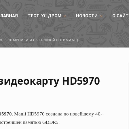
ГЛАВНАЯ
ТЕСТ `О` ДРОМ
НОВОСТИ
О САЙТ
Турнир по Marvel Tokon — отменили из-за плохой оптимизации
 видеокарту HD5970
D5970
. Manli HD5970 создана по новейшему 40-
быстрейшей памятью GDDR5.