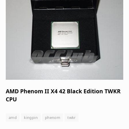
AMD Phenom II X4 42 Black Edition TWKR
CPU
amd
kingpin
phenom
twkr