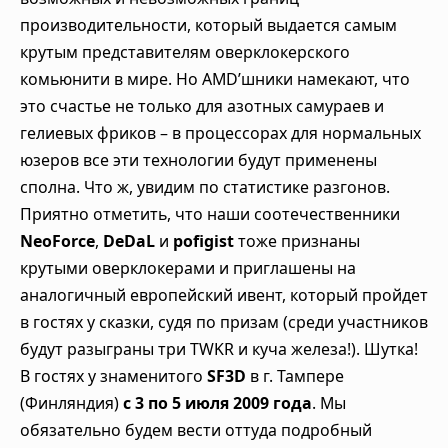
производительности, который выдается самым
крутым представителям оверклокерского
комьюнити в мире. Но AMD’шники намекают, что
это счастье не только для азотных самураев и
гелиевых фриков – в процессорах для нормальных
юзеров все эти технологии будут применены
сполна. Что ж, увидим по статистике разгонов.
Приятно отметить, что наши соотечественники
NeoForce
,
DeDaL
и
pofigist
тоже признаны
крутыми оверклокерами и приглашены на
аналогичный европейский ивент, который пройдет
в гостях у сказки, судя по призам (среди участников
будут разыграны три TWKR и куча железа!). Шутка!
В гостях у знаменитого
SF3D
в г. Тампере
(Финляндия)
с 3 по 5 июля 2009 года
. Мы
обязательно будем вести оттуда подробный