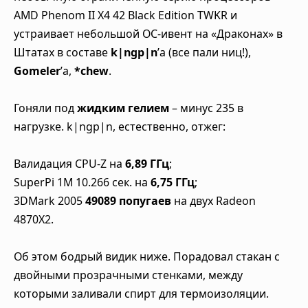
AMD Phenom II X4 42 Black Edition TWKR и
устраивает небольшой ОС-ивент на «Драконах» в
Штатах в составе
k|ngp|n
’а (все пали ниц!),
Gomeler
’а,
*chew
.
Гоняли под
жидким гелием
– минус 235 в
нагрузке. k|ngp|n, естественно, отжег:
Валидация CPU-Z на
6,89 ГГц
;
SuperPi 1M 10.266 сек. на
6,75 ГГц
;
3DMark 2005
49089 попугаев
на двух Radeon
4870X2.
Об этом бодрый видик ниже. Порадовал стакан с
двойными прозрачными стенками, между
которыми заливали спирт для термоизоляции.