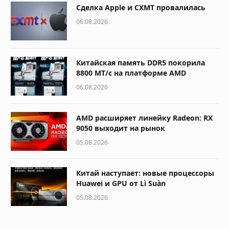
Сделка Apple и CXMT провалилась
06.08.2026
Китайская память DDR5 покорила
8800 МТ/с на платформе AMD
06.08.2026
AMD расширяет линейку Radeon: RX
9050 выходит на рынок
05.08.2026
Китай наступает: новые процессоры
Huawei и GPU от Lì Suàn
05.08.2026