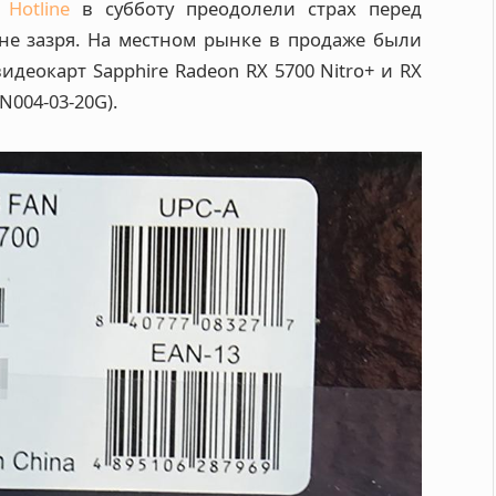
Hotline
в субботу преодолели страх перед
е зазря. На местном рынке в продаже были
еокарт Sapphire Radeon RX 5700 Nitro+ и RX
N004-03-20G).