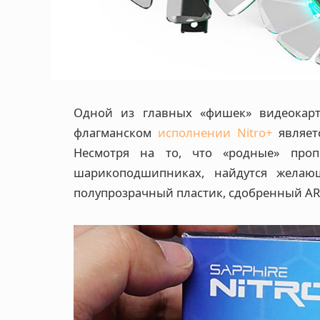
Одной из главных «фишек» видеокарт
флагманском
исполнении Nitro+
являетс
Несмотря на то, что «родные» про
шарикоподшипниках, найдутся жела
полупрозрачный пластик, сдобренный AR